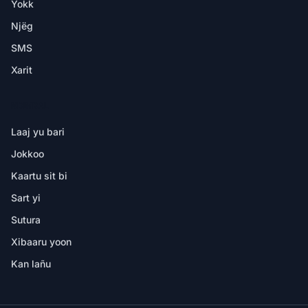
Yokk
Njëg
SMS
Xarit
NDIMBAL
Laaj yu bari
Jokkoo
Kaartu sit bi
Sart yi
Sutura
Xibaaru yoon
Kan lañu