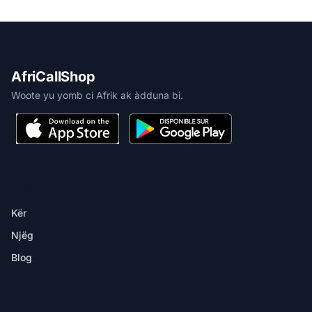
AfriCallShop
Woote yu yomb ci Afrik ak àdduna bi.
MBIR
Kër
Njëg
Blog
DËKK YI