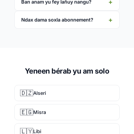
Ban anam yu fey lañuy nangu?
Ndax dama soxla abonnement?
Yeneen bérab yu am solo
🇩🇿
Alseri
🇪🇬
Misra
🇱🇾
Libi