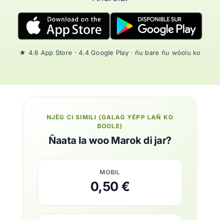
★ 4.6 App Store · 4.4 Google Play · ñu bare ñu wóolu ko
NJËG CI SIMILI (GALAG YÉPP LAÑ KO
BOOLE)
Ñaata la woo Marok di jar?
MOBIL
0,50 €