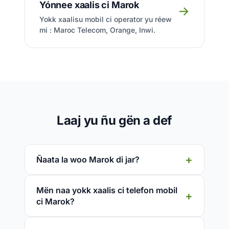
Yónnee xaalis ci Marok
→
Yokk xaalisu mobil ci operator yu réew
mi : Maroc Telecom, Orange, Inwi.
Laaj yu ñu gën a def
Ñaata la woo Marok di jar?
Mën naa yokk xaalis ci telefon mobil
ci Marok?