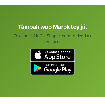
Tàmbali woo Marok tey jii.
Telesarse AfriCallShop ci dara te dend ak
say soxna.