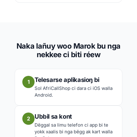
Naka lañuy woo Marok bu nga
nekkee ci biti réew
Telesarse aplikasioŋ bi
1
Sol AfriCallShop ci dara ci iOS walla
Android.
Ubbil sa kont
2
Dëggal sa limu telefon ci app bi te
yokk xaalis bi nga bëgg ak kart walla