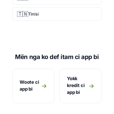
🇹🇳
Tinisi
Mën nga ko def itam ci app bi
Yokk
Woote ci
→
→
kredit ci
app bi
app bi