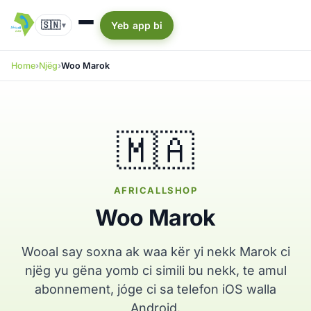
🇸🇳
Yeb app bi
▾
Home
Njëg
Woo Marok
🇲🇦
AFRICALLSHOP
Woo Marok
Wooal say soxna ak waa kër yi nekk Marok ci
njëg yu gëna yomb ci simili bu nekk, te amul
abonnement, jóge ci sa telefon iOS walla
Android.