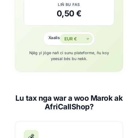
LIÑ BU FAS
0,50 €
Xaalis
Njëg yi jóge nañ ci sunu plateforme, ñu koy
yeesal bés bu nekk.
Lu tax nga war a woo Marok ak
AfriCallShop?
💰