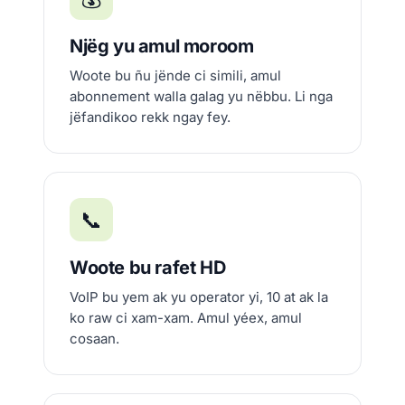
Njëg yu amul moroom
Woote bu ñu jënde ci simili, amul
abonnement walla galag yu nëbbu. Li nga
jëfandikoo rekk ngay fey.
📞
Woote bu rafet HD
VoIP bu yem ak yu operator yi, 10 at ak la
ko raw ci xam-xam. Amul yéex, amul
cosaan.