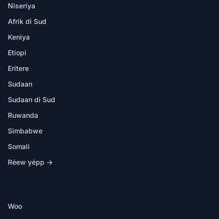
Niseriya
Afrik di Sud
Keniya
Etiopi
Eritere
Sudaan
Sudaan di Sud
Ruwanda
Simbabwe
Somali
Réew yépp →
CI APP BI
Woo