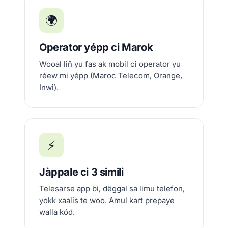
🌍
Operator yépp ci Marok
Wooal liñ yu fas ak mobil ci operator yu
réew mi yépp (Maroc Telecom, Orange,
Inwi).
⚡
Jàppale ci 3 simili
Telesarse app bi, dëggal sa limu telefon,
yokk xaalis te woo. Amul kart prepaye
walla kód.