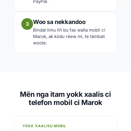
PayPal.
Woo sa nekkandoo
3
Bindal limu liñ bu fas walla mobil ci
Marok, ak kódu réew mi, te tàmbali
woote.
Mën nga itam yokk xaalis ci
telefon mobil ci Marok
YOKK XAALISU MOBIL