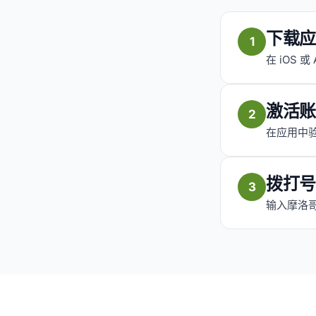
下载应
1
在 iOS 或
激活账
2
在应用中验
拨打号
3
输入摩洛