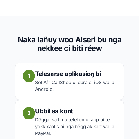
Naka lañuy woo Alseri bu nga
nekkee ci biti réew
Telesarse aplikasioŋ bi
1
Sol AfriCallShop ci dara ci iOS walla
Android.
Ubbil sa kont
2
Dëggal sa limu telefon ci app bi te
yokk xaalis bi nga bëgg ak kart walla
PayPal.