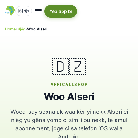
🇸🇳
Yeb app bi
▾
Home
Njëg
Woo Alseri
🇩🇿
AFRICALLSHOP
Woo Alseri
Wooal say soxna ak waa kër yi nekk Alseri ci
njëg yu gëna yomb ci simili bu nekk, te amul
abonnement, jóge ci sa telefon iOS walla
Android.