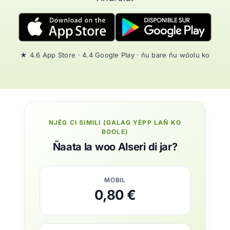
★ 4.6 App Store · 4.4 Google Play · ñu bare ñu wóolu ko
NJËG CI SIMILI (GALAG YÉPP LAÑ KO
BOOLE)
Ñaata la woo Alseri di jar?
MOBIL
0,80 €