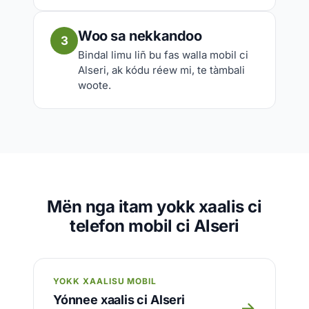
Woo sa nekkandoo
3
Bindal limu liñ bu fas walla mobil ci
Alseri, ak kódu réew mi, te tàmbali
woote.
Mën nga itam yokk xaalis ci
telefon mobil ci Alseri
YOKK XAALISU MOBIL
Yónnee xaalis ci Alseri
→