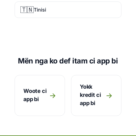
🇹🇳
Tinisi
Mën nga ko def itam ci app bi
Yokk
Woote ci
→
→
kredit ci
app bi
app bi