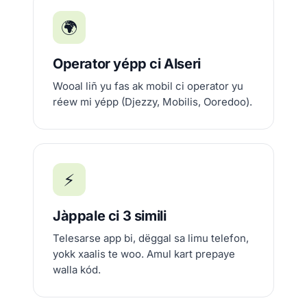
🌍
Operator yépp ci Alseri
Wooal liñ yu fas ak mobil ci operator yu
réew mi yépp (Djezzy, Mobilis, Ooredoo).
⚡
Jàppale ci 3 simili
Telesarse app bi, dëggal sa limu telefon,
yokk xaalis te woo. Amul kart prepaye
walla kód.