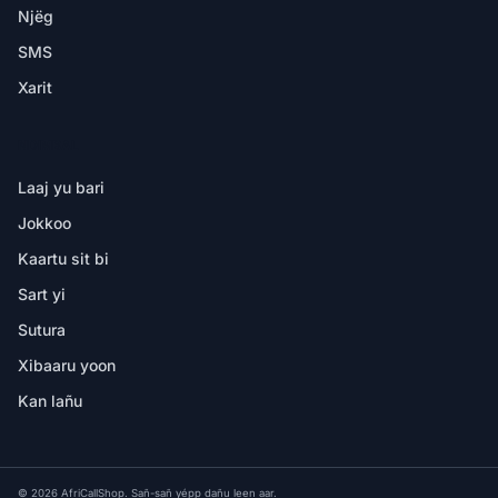
Njëg
SMS
Xarit
NDIMBAL
Laaj yu bari
Jokkoo
Kaartu sit bi
Sart yi
Sutura
Xibaaru yoon
Kan lañu
© 2026 AfriCallShop. Sañ-sañ yépp dañu leen aar.