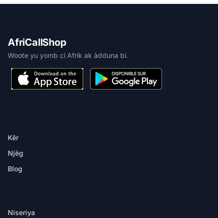
AfriCallShop
Woote yu yomb ci Afrik ak àdduna bi.
MBIR
Kër
Njëg
Blog
DËKK YI
Niseriya