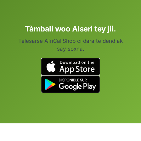
Tàmbali woo Alseri tey jii.
Telesarse AfriCallShop ci dara te dend ak
say soxna.