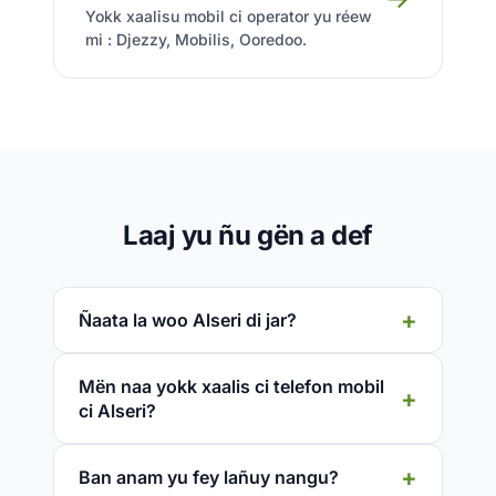
Yokk xaalisu mobil ci operator yu réew
mi : Djezzy, Mobilis, Ooredoo.
Laaj yu ñu gën a def
Ñaata la woo Alseri di jar?
Mën naa yokk xaalis ci telefon mobil
ci Alseri?
Ban anam yu fey lañuy nangu?