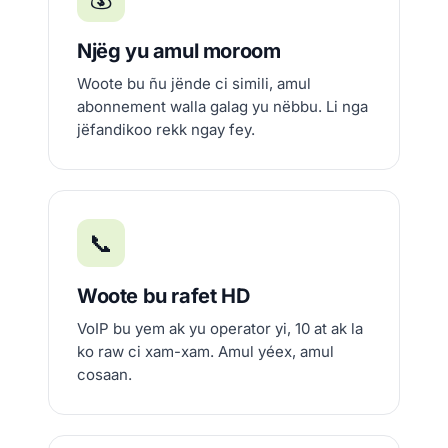
Njëg yu amul moroom
Woote bu ñu jënde ci simili, amul
abonnement walla galag yu nëbbu. Li nga
jëfandikoo rekk ngay fey.
📞
Woote bu rafet HD
VoIP bu yem ak yu operator yi, 10 at ak la
ko raw ci xam-xam. Amul yéex, amul
cosaan.