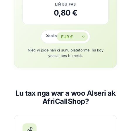
LIÑ BU FAS
0,80 €
Xaalis
Njëg yi jóge nañ ci sunu plateforme, ñu koy
yeesal bés bu nekk.
Lu tax nga war a woo Alseri ak
AfriCallShop?
💰