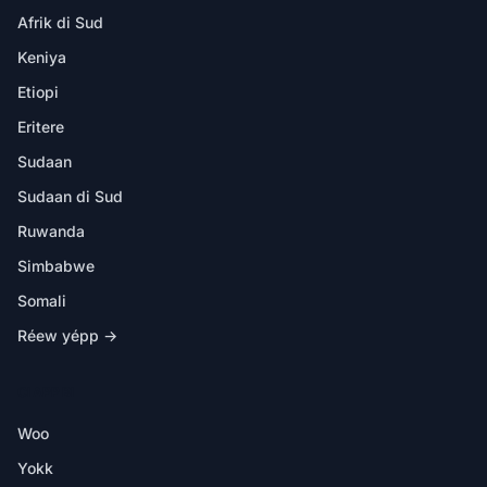
Afrik di Sud
Keniya
Etiopi
Eritere
Sudaan
Sudaan di Sud
Ruwanda
Simbabwe
Somali
Réew yépp →
CI APP BI
Woo
Yokk