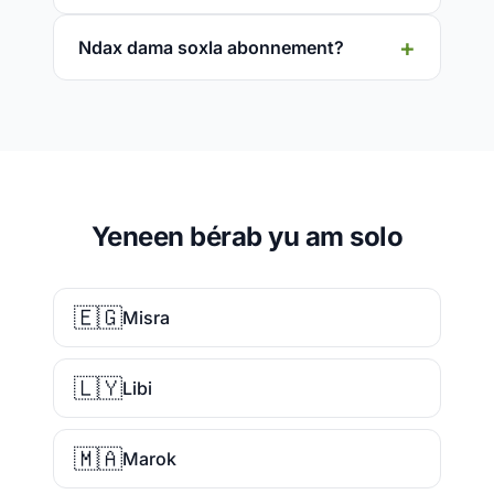
Ndax dama soxla abonnement?
Yeneen bérab yu am solo
🇪🇬
Misra
🇱🇾
Libi
🇲🇦
Marok