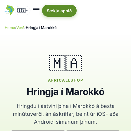
🇮🇸
Sækja appið
▾
Home
Verð
Hringja í Marokkó
🇲🇦
AFRICALLSHOP
Hringja í Marokkó
Hringdu í ástvini þína í Marokkó á besta
mínútuverði, án áskriftar, beint úr iOS- eða
Android-símanum þínum.