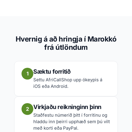
Hvernig á að hringja í Marokkó
frá útlöndum
Sæktu forritið
1
Settu AfriCallShop upp ókeypis á
iOS eða Android.
Virkjaðu reikninginn þinn
2
Staðfestu númerið þitt í forritinu og
hladdu inn þeirri upphæð sem þú vilt
með korti eða PayPal.