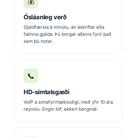
💰
Ósláanleg verð
Gjaldfærsla á mínútu, án áskriftar eða
falinna gjalda. Þú borgar aðeins fyrir það
sem þú notar.
📞
HD-símtalsgæði
VoIP á símafyrirtækisstigi, með yfir 10 ára
reynslu. Engin töf, ekkert bergmál.