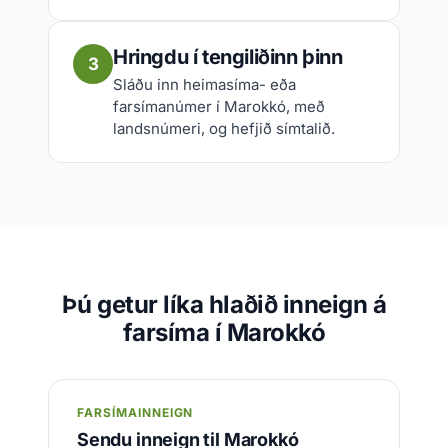
Hringdu í tengiliðinn þinn
3
Sláðu inn heimasíma- eða
farsímanúmer í Marokkó, með
landsnúmeri, og hefjið símtalið.
Þú getur líka hlaðið inneign á
farsíma í Marokkó
FARSÍMAINNEIGN
Sendu inneign til Marokkó