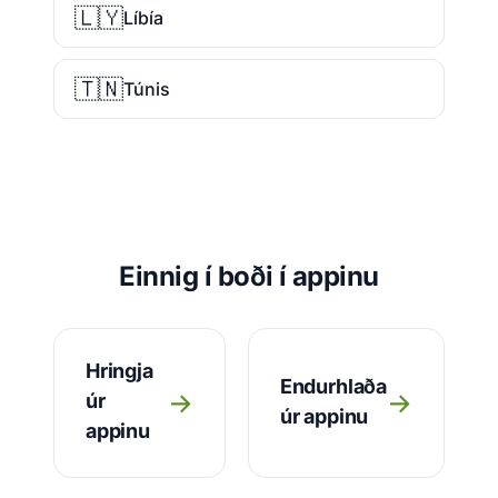
🇱🇾
Líbía
🇹🇳
Túnis
Einnig í boði í appinu
Hringja
Endurhlaða
→
→
úr
úr appinu
appinu