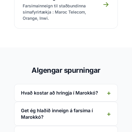
→
Farsímainneign til staðbundinna
símafyrirtækja : Maroc Telecom,
Orange, Inwi.
Algengar spurningar
Hvað kostar að hringja í Marokkó?
Get ég hlaðið inneign á farsíma í
Marokkó?