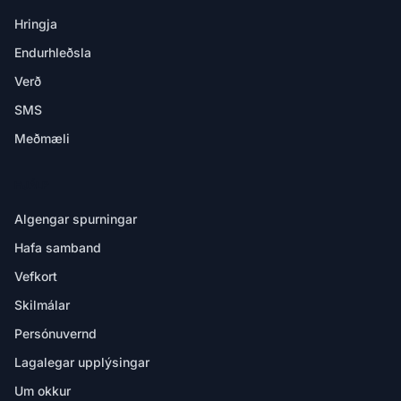
Hringja
Endurhleðsla
Verð
SMS
Meðmæli
HJÁLP
Algengar spurningar
Hafa samband
Vefkort
Skilmálar
Persónuvernd
Lagalegar upplýsingar
Um okkur