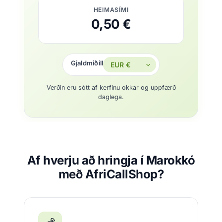
HEIMASÍMI
0,50 €
Gjaldmiðill
Verðin eru sótt af kerfinu okkar og uppfærð
daglega.
Af hverju að hringja í Marokkó
með AfriCallShop?