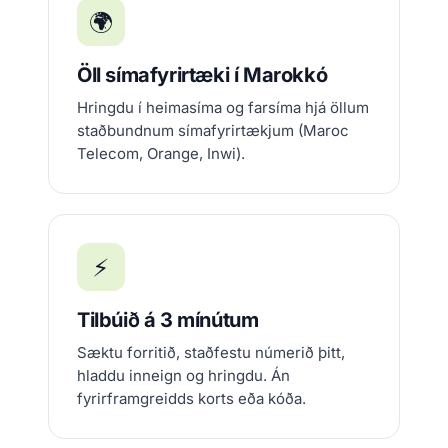
🌍
Öll símafyrirtæki í Marokkó
Hringdu í heimasíma og farsíma hjá öllum
staðbundnum símafyrirtækjum (Maroc
Telecom, Orange, Inwi).
⚡
Tilbúið á 3 mínútum
Sæktu forritið, staðfestu númerið þitt,
hladdu inneign og hringdu. Án
fyrirframgreidds korts eða kóða.