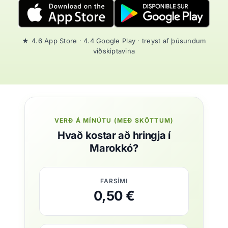
★ 4.6 App Store · 4.4 Google Play · treyst af þúsundum
viðskiptavina
VERÐ Á MÍNÚTU (MEÐ SKÖTTUM)
Hvað kostar að hringja í
Marokkó?
FARSÍMI
0,50 €