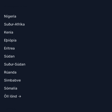
ÁFANGASTAÐIR
Nígería
Suður-Afríka
Kenía
Eþíópía
Erítrea
Súdan
Suður-Súdan
Rúanda
Simbabve
Sómalía
Öll lönd →
Í APPINU