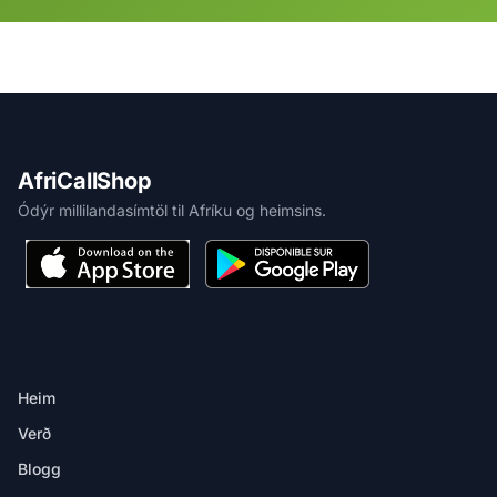
AfriCallShop
Ódýr millilandasímtöl til Afríku og heimsins.
VARA
Heim
Verð
Blogg