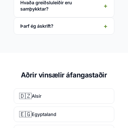
Hvaða greiðsluleiðir eru
samþykktar?
Þarf ég áskrift?
Aðrir vinsælir áfangastaðir
🇩🇿
Alsír
🇪🇬
Egyptaland