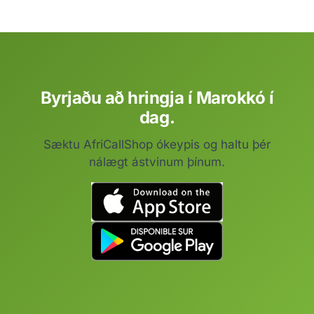
Byrjaðu að hringja í Marokkó í
dag.
Sæktu AfriCallShop ókeypis og haltu þér
nálægt ástvinum þínum.