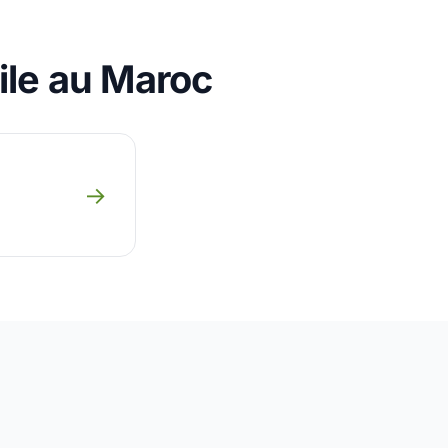
ile au Maroc
→