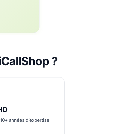
iCallShop ?
 HD
 10+ années d’expertise.