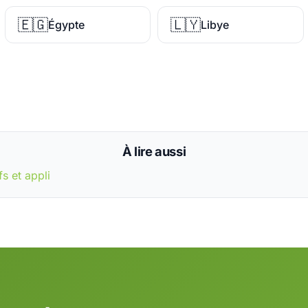
🇪🇬
🇱🇾
Égypte
Libye
À lire aussi
fs et appli