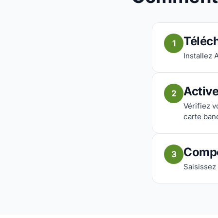
Téléch
1
Installez 
Activ
2
Vérifiez 
carte ban
Compo
3
Saisissez 