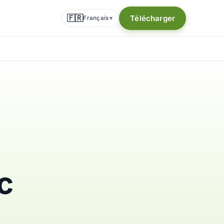
🇫🇷
Télécharger
Français
▾
c