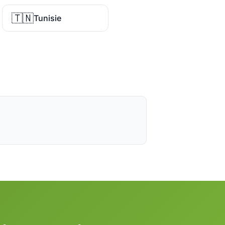
🇹🇳
Tunisie