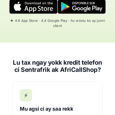
★ 4.6 App Store · 4.4 Google Play · ñu wóolu ko ay junni
client
Lu tax ngay yokk kredit telefon
ci Sentrafrik ak AfriCallShop?
⚡
Mu agsi ci ay saa rekk