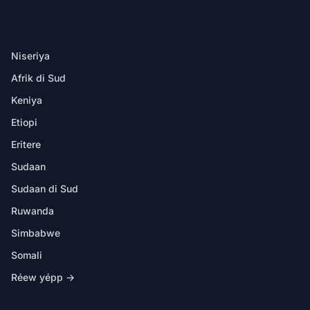
DËKK YI
Niseriya
Afrik di Sud
Keniya
Etiopi
Eritere
Sudaan
Sudaan di Sud
Ruwanda
Simbabwe
Somali
Réew yépp →