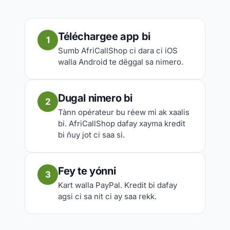
Téléchargee app bi
1
Sumb AfriCallShop ci dara ci iOS
walla Android te dëggal sa nimero.
Dugal nimero bi
2
Tànn opérateur bu réew mi ak xaalis
bi. AfriCallShop dafay xayma kredit
bi ñuy jot ci saa si.
Fey te yónni
3
Kart walla PayPal. Kredit bi dafay
agsi ci sa nit ci ay saa rekk.