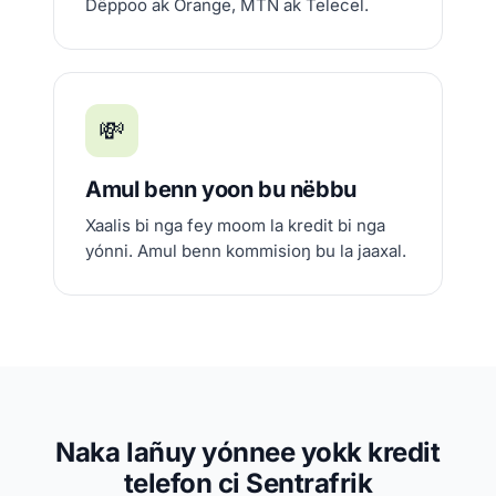
Dëppoo ak Orange, MTN ak Telecel.
💸
Amul benn yoon bu nëbbu
Xaalis bi nga fey moom la kredit bi nga
yónni. Amul benn kommisioŋ bu la jaaxal.
Naka lañuy yónnee yokk kredit
telefon ci Sentrafrik