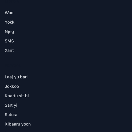
CI APP BI
Woo
Yokk
Njëg
SMS
Xarit
NDIMBAL
Laaj yu bari
Jokkoo
Kaartu sit bi
Sart yi
Sutura
Xibaaru yoon