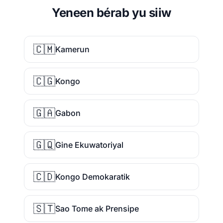
Yeneen bérab yu siiw
🇨🇲
Kamerun
🇨🇬
Kongo
🇬🇦
Gabon
🇬🇶
Gine Ekuwatoriyal
🇨🇩
Kongo Demokaratik
🇸🇹
Sao Tome ak Prensipe