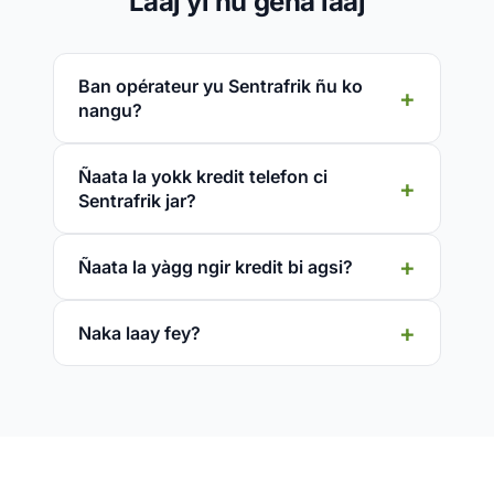
Laaj yi ñu gëna laaj
Ban opérateur yu Sentrafrik ñu ko
nangu?
Ñaata la yokk kredit telefon ci
Sentrafrik jar?
Ñaata la yàgg ngir kredit bi agsi?
Naka laay fey?