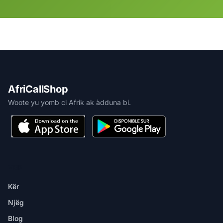
AfriCallShop
Woote yu yomb ci Afrik ak àdduna bi.
MBIR
Kër
Njëg
Blog