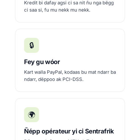
Kredit bi dafay agsi ci sa nit ñu nga bëgg
ci saa si, fu mu nekk mu nekk.
🔒
Fey gu wóor
Kart walla PayPal, kodaas bu mat ndarr ba
ndarr, dëppoo ak PCI-DSS.
🌍
Ñépp opérateur yi ci Sentrafrik