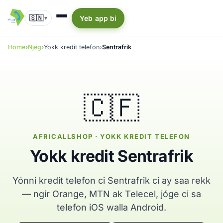
🇸🇳
Yeb app bi
▾
Home
Njëg
Yokk kredit telefon
Sentrafrik
🇨🇫
AFRICALLSHOP · YOKK KREDIT TELEFON
Yokk kredit Sentrafrik
Yónni kredit telefon ci Sentrafrik ci ay saa rekk
— ngir Orange, MTN ak Telecel, jóge ci sa
telefon iOS walla Android.