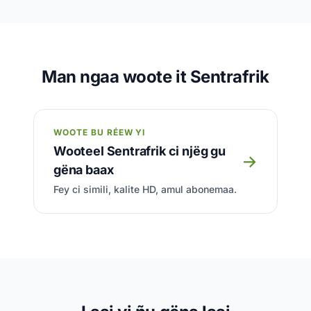
Man ngaa woote it Sentrafrik
WOOTE BU RÉEW YI
Wooteel Sentrafrik ci njëg gu
→
gëna baax
Fey ci simili, kalite HD, amul abonemaa.