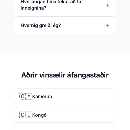
Hve langan tíma tekur að fá
inneignina?
Hvernig greiði ég?
Aðrir vinsælir áfangastaðir
🇨🇲
Kamerún
🇨🇬
Kongó