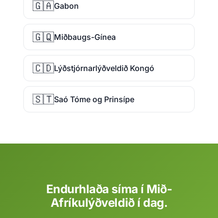
🇬🇦
Gabon
🇬🇶
Miðbaugs-Gínea
🇨🇩
Lýðstjórnarlýðveldið Kongó
🇸🇹
Saó Tóme og Prinsípe
Endurhlaða síma í Mið-
Afríkulýðveldið í dag.