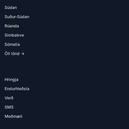
Súdan
Suður-Súdan
Rúanda
Simbabve
Sómalía
Öll lönd →
Í APPINU
Hringja
Endurhleðsla
Verð
SMS
Meðmæli