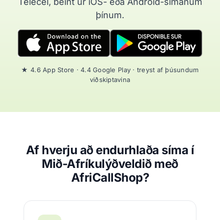
Telecel, beint úr iOS- eða Android-símanum
þínum.
★ 4.6 App Store · 4.4 Google Play · treyst af þúsundum
viðskiptavina
Af hverju að endurhlaða síma í
Mið-Afríkulýðveldið með
AfriCallShop?