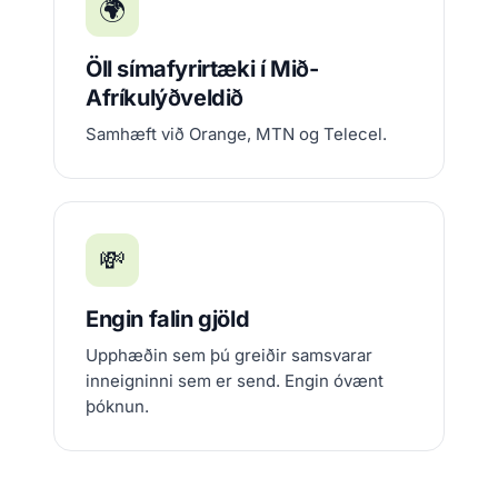
🌍
Öll símafyrirtæki í Mið-
Afríkulýðveldið
Samhæft við Orange, MTN og Telecel.
💸
Engin falin gjöld
Upphæðin sem þú greiðir samsvarar
inneigninni sem er send. Engin óvænt
þóknun.