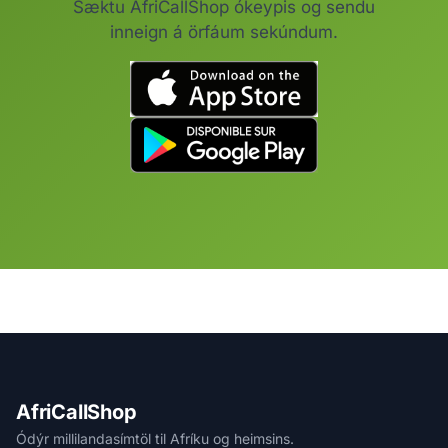
Sæktu AfriCallShop ókeypis og sendu
inneign á örfáum sekúndum.
AfriCallShop
Ódýr millilandasímtöl til Afríku og heimsins.