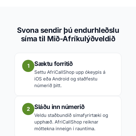
Svona sendir þú endurhleðslu
síma til Mið-Afríkulýðveldið
Sæktu forritið
1
Settu AfriCallShop upp ókeypis á
iOS eða Android og staðfestu
númerið þitt.
Sláðu inn númerið
2
Veldu staðbundið símafyrirtæki og
upphæð. AfriCallShop reiknar
móttekna inneign í rauntíma.