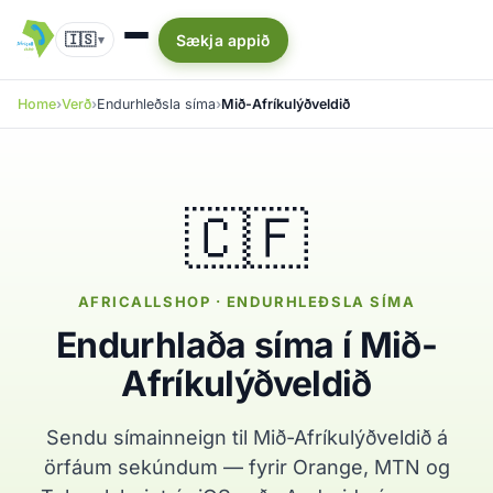
🇮🇸
Sækja appið
▾
Home
Verð
Endurhleðsla síma
Mið-Afríkulýðveldið
🇨🇫
AFRICALLSHOP · ENDURHLEÐSLA SÍMA
Endurhlaða síma í Mið-
Afríkulýðveldið
Sendu símainneign til Mið-Afríkulýðveldið á
örfáum sekúndum — fyrir Orange, MTN og