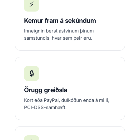
⚡
Kemur fram á sekúndum
Inneignin berst ástvinum þínum
samstundis, hvar sem þeir eru.
🔒
Örugg greiðsla
Kort eða PayPal, dulkóðun enda á milli,
PCI-DSS-samhæft.