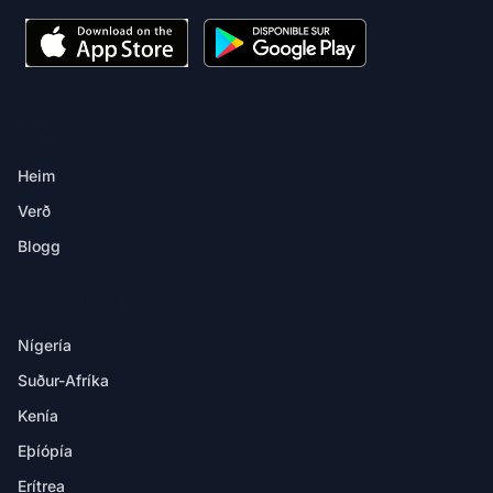
VARA
Heim
Verð
Blogg
ÁFANGASTAÐIR
Nígería
Suður-Afríka
Kenía
Eþíópía
Erítrea