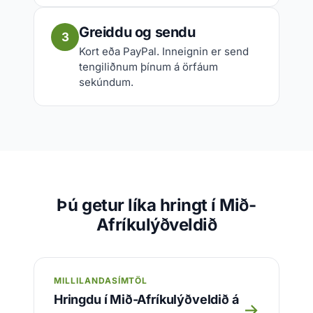
Greiddu og sendu
3
Kort eða PayPal. Inneignin er send
tengiliðnum þínum á örfáum
sekúndum.
Þú getur líka hringt í Mið-
Afríkulýðveldið
MILLILANDASÍMTÖL
Hringdu í Mið-Afríkulýðveldið á
→