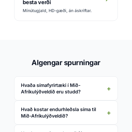
besta verði
Mínútugjald, HD-gæði, án áskriftar.
Algengar spurningar
Hvaða símafyrirtæki í Mið-
Afríkulýðveldið eru studd?
Hvað kostar endurhleðsla síma til
Mið-Afríkulýðveldið?