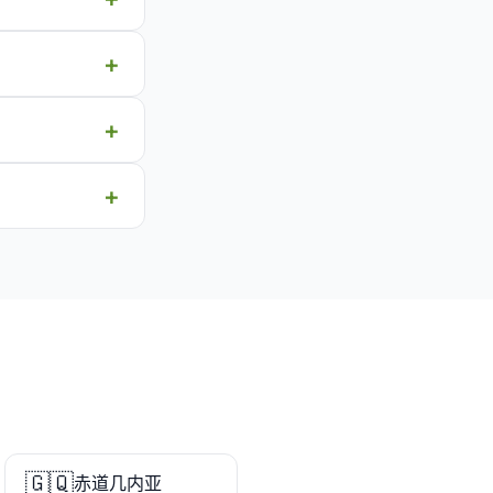
🇬🇶
赤道几内亚