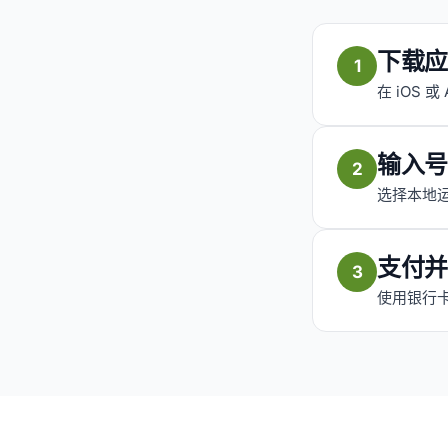
下载应
1
在 iOS 
输入号
2
选择本地运
支付并
3
使用银行卡