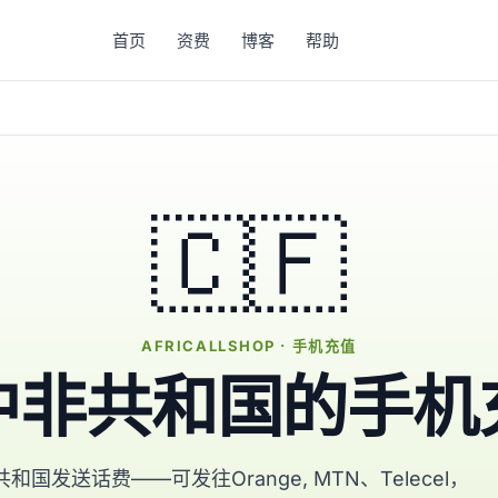
首页
资费
博客
帮助
🇨🇫
AFRICALLSHOP · 手机充值
中非共和国的手机
国发送话费——可发往Orange, MTN、Telecel，