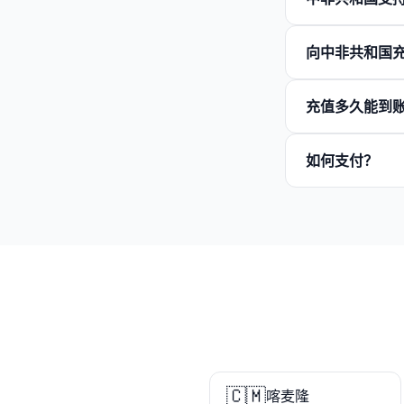
向中非共和国
充值多久能到
如何支付？
🇨🇲
喀麦隆