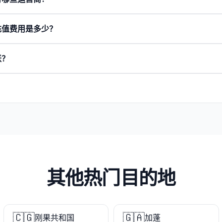
充值费用是多少？
账？
其他热门目的地
🇨🇬
🇬🇦
刚果共和国
加蓬