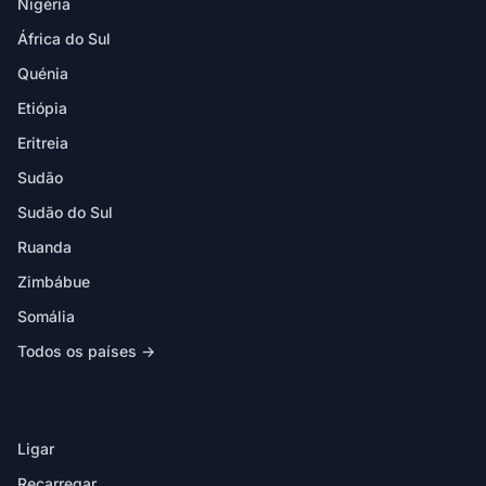
Nigéria
África do Sul
Quénia
Etiópia
Eritreia
Sudão
Sudão do Sul
Ruanda
Zimbábue
Somália
Todos os países →
NA APP
Ligar
Recarregar