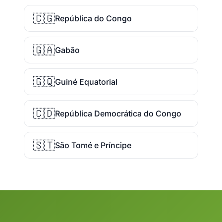
🇨🇬
República do Congo
🇬🇦
Gabão
🇬🇶
Guiné Equatorial
🇨🇩
República Democrática do Congo
🇸🇹
São Tomé e Príncipe