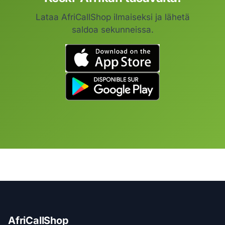
Lataa AfriCallShop ilmaiseksi ja lähetä
saldoa sekunneissa.
AfriCallShop