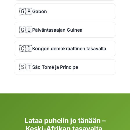
🇬🇦
Gabon
🇬🇶
Päiväntasaajan Guinea
🇨🇩
Kongon demokraattinen tasavalta
🇸🇹
São Tomé ja Príncipe
Lataa puhelin jo tänään –
Keski-Afrikan tasavalta.