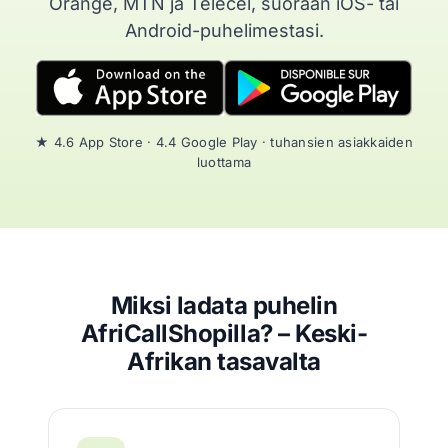
Orange, MTN ja Telecel, suoraan iOS- tai
Android-puhelimestasi.
★ 4.6 App Store · 4.4 Google Play · tuhansien asiakkaiden
luottama
Miksi ladata puhelin
AfriCallShopilla? – Keski-
Afrikan tasavalta