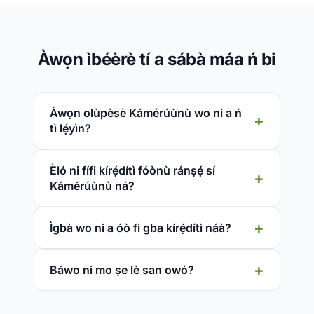
Àwọn ìbéèrè tí a sábà máa ń bi
Àwọn olùpèsè Kámérúùnù wo ni a ń
tì lẹ́yìn?
Èló ni fífi kírẹ́dítì fóònù ránṣẹ́ sí
Kámérúùnù ná?
Ìgbà wo ni a óò fi gba kírẹ́dítì náà?
Báwo ni mo ṣe lè san owó?