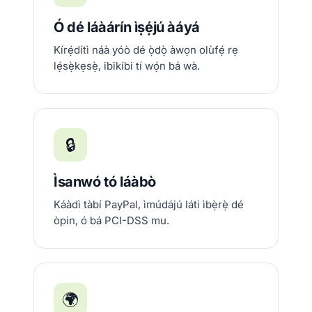
Ó dé láàárín ìṣẹ́jú àáyá
Kírẹ́dítì náà yóò dé ọ̀dọ̀ àwọn olùfẹ́ rẹ
lẹ́sẹ̀kẹsẹ̀, ibikíbi tí wọ́n bá wà.
🔒
Ìsanwó tó láàbò
Káàdì tàbí PayPal, ìmúdájú láti ìbẹ̀rẹ̀ dé
òpin, ó bá PCI-DSS mu.
🌍