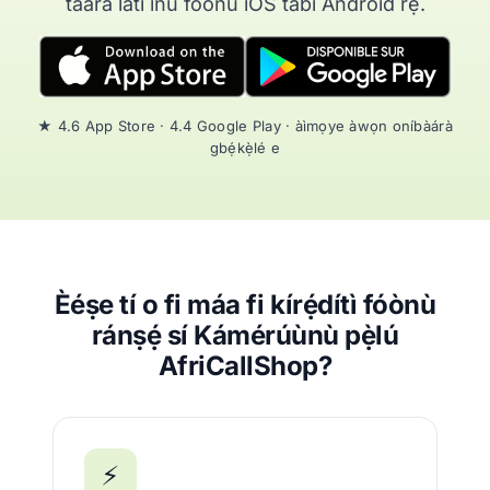
tààrà láti inú fóònù iOS tàbí Android rẹ.
★ 4.6 App Store · 4.4 Google Play · àìmọye àwọn oníbàárà
gbẹ́kẹ̀lé e
Èéṣe tí o fi máa fi kírẹ́dítì fóònù
ránṣẹ́ sí Kámérúùnù pẹ̀lú
AfriCallShop?
⚡