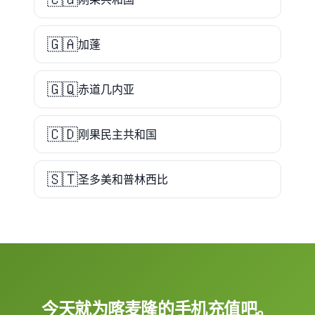
🇬🇦
加蓬
🇬🇶
赤道几内亚
🇨🇩
刚果民主共和国
🇸🇹
圣多美和普林西比
今天就为喀麦隆的手机充值吧。