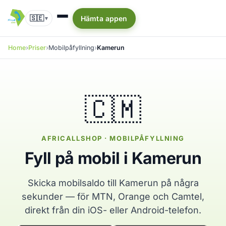
🇸🇪
Hämta appen
▾
Home
Priser
Mobilpåfyllning
Kamerun
🇨🇲
AFRICALLSHOP · MOBILPÅFYLLNING
Fyll på mobil i Kamerun
Skicka mobilsaldo till Kamerun på några
sekunder — för MTN, Orange och Camtel,
direkt från din iOS- eller Android-telefon.