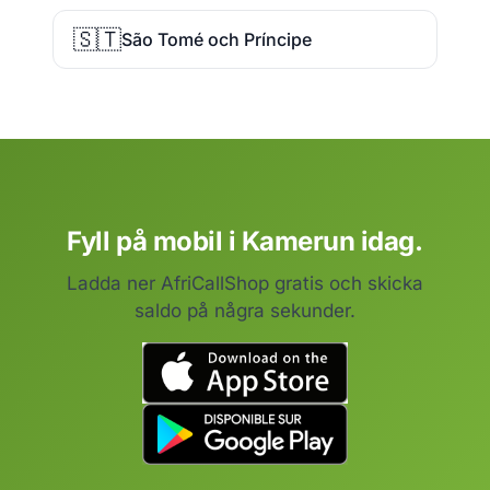
🇸🇹
São Tomé och Príncipe
Fyll på mobil i Kamerun idag.
Ladda ner AfriCallShop gratis och skicka
saldo på några sekunder.