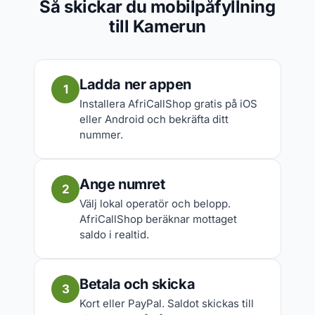
Så skickar du mobilpåfyllning
till Kamerun
Ladda ner appen
1
Installera AfriCallShop gratis på iOS
eller Android och bekräfta ditt
nummer.
Ange numret
2
Välj lokal operatör och belopp.
AfriCallShop beräknar mottaget
saldo i realtid.
Betala och skicka
3
Kort eller PayPal. Saldot skickas till