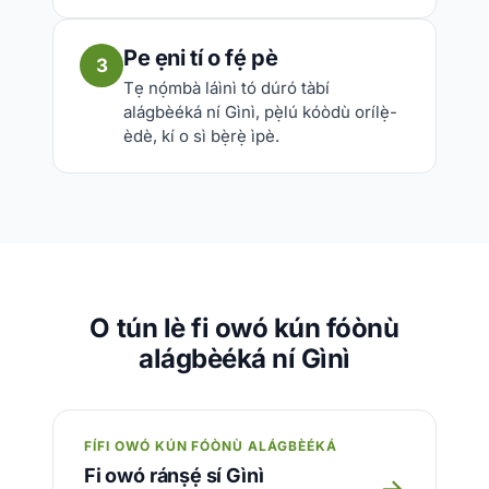
Pe ẹni tí o fẹ́ pè
3
Tẹ nọ́mbà láìnì tó dúró tàbí
alágbèéká ní Gìnì, pẹ̀lú kóòdù orílẹ̀-
èdè, kí o sì bẹ̀rẹ̀ ìpè.
O tún lè fi owó kún fóònù
alágbèéká ní Gìnì
FÍFI OWÓ KÚN FÓÒNÙ ALÁGBÈÉKÁ
Fi owó ránṣẹ́ sí Gìnì
→