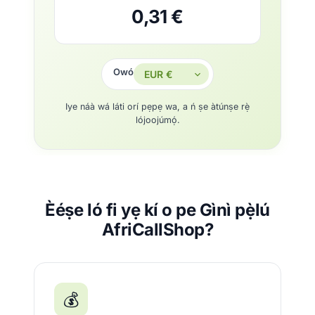
0,31 €
Owó
Iye náà wá láti orí pẹpẹ wa, a ń ṣe àtúnṣe rẹ̀
lójoojúmọ́.
Èéṣe ló fi yẹ kí o pe Gìnì pẹ̀lú
AfriCallShop?
💰