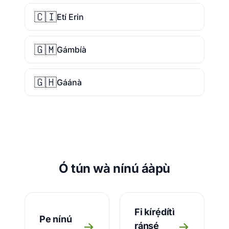
🇨🇮
Etí Erin
🇬🇲
Gámbíà
🇬🇭
Gáánà
Ó tún wà nínú áàpù
Fi kírẹ́dítì
Pe nínú
→
→
ránṣẹ́