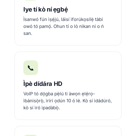
Iye tí kò ní ẹgbẹ́
Ìsanwó fún ìṣẹ́jú, láìsí ìforúkọsílẹ̀ tàbí
owó tó pamọ́. Ohun tí o lò nìkan ni o ń
san.
📞
Ìpè dídára HD
VoIP tó dọ́gba pẹ̀lú ti àwọn ẹlẹ́rọ-
ìbánisọ̀rọ̀, ìrírí ọdún 10 ó lé. Kò sí ìdádúró,
kò sí ìró ìpadàbọ̀.