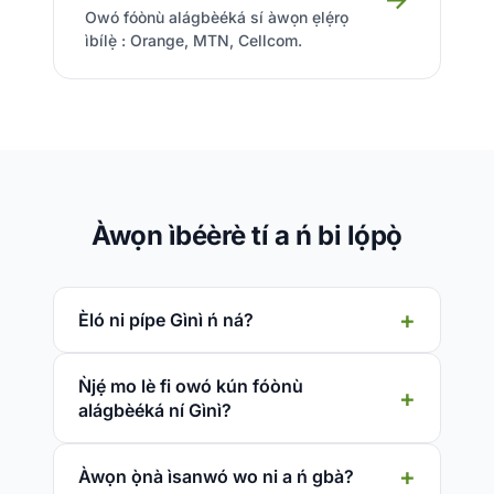
Owó fóònù alágbèéká sí àwọn ẹlẹ́rọ
ìbílẹ̀ : Orange, MTN, Cellcom.
Àwọn ìbéèrè tí a ń bi lọ́pọ̀
Èló ni pípe Gìnì ń ná?
Ǹjẹ́ mo lè fi owó kún fóònù
alágbèéká ní Gìnì?
Àwọn ọ̀nà ìsanwó wo ni a ń gbà?