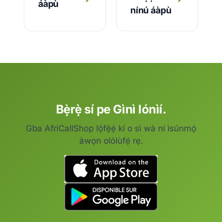
áàpù
nínú áàpù
Bẹ̀rẹ̀ sí pe Gìnì lónìí.
Gba AfriCallShop lọ́fẹ̀ẹ́ kí o sì wà ní ìsúnmọ́
àwọn olólùfẹ́ rẹ.