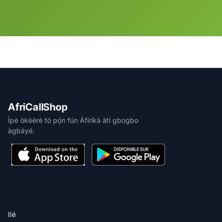
AfriCallShop
Ìpè òkèèrè tó pọ́n fún Áfíríkà àti gbogbo
àgbáyé.
ỌJÀ
Ilé