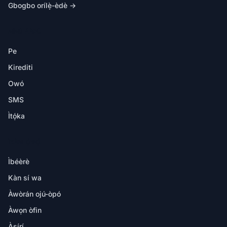
Gbogbo orílẹ̀-èdè →
NÍNÚ ÁÀPÙ
Pe
Kirediti
Owó
SMS
Ìtọ́ka
ÌRÀNLỌ́WỌ́
Ìbéèrè
Kàn sí wa
Àwòrán ojú-òpó
Àwọn òfin
Àṣírí