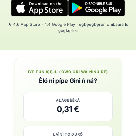
★ 4.6 App Store · 4.4 Google Play · ẹgbẹẹgbẹ̀rún oníbàárà ló
gbẹ́kẹ̀lé e
IYE FÚN ÌṢẸ́JÚ (OWÓ ORÍ WÀ NÍNÚ RẸ̀)
Èló ni pípe Gìnì ń ná?
ALÁGBÈÉKÁ
0,31 €
LÁÌNÌ TÓ DÚRÓ