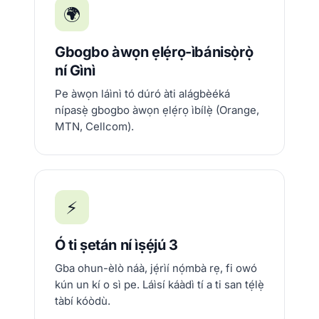
🌍
Gbogbo àwọn ẹlẹ́rọ-ìbánisọ̀rọ̀
ní Gìnì
Pe àwọn láìnì tó dúró àti alágbèéká
nípasẹ̀ gbogbo àwọn ẹlẹ́rọ ìbílẹ̀ (Orange,
MTN, Cellcom).
⚡
Ó ti ṣetán ní ìṣẹ́jú 3
Gba ohun-èlò náà, jẹ́rìí nọ́mbà rẹ, fi owó
kún un kí o sì pe. Láìsí káàdì tí a ti san tẹ́lẹ̀
tàbí kóòdù.