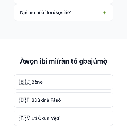
Ǹjẹ́ mo nílò ìforúkọsílẹ̀?
Àwọn ibi mìíràn tó gbajúmọ̀
🇧🇯
Bẹ̀nẹ̀
🇧🇫
Bùùkínà Fásò
🇨🇻
Etí Òkun Vẹ̀dì