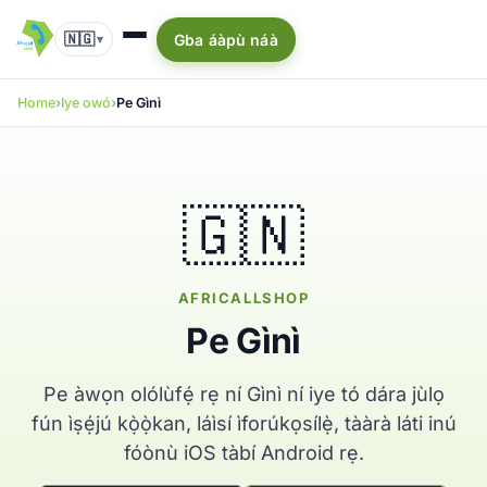
🇳🇬
Gba áàpù náà
▾
Home
Iye owó
Pe Gìnì
🇬🇳
AFRICALLSHOP
Pe Gìnì
Pe àwọn olólùfẹ́ rẹ ní Gìnì ní iye tó dára jùlọ
fún ìṣẹ́jú kọ̀ọ̀kan, láìsí ìforúkọsílẹ̀, tààrà láti inú
fóònù iOS tàbí Android rẹ.