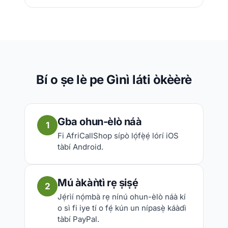
Bí o ṣe lè pe Gìnì láti òkèèrè
Gba ohun-èlò náà
1
Fi AfriCallShop sípò lọ́fẹ̀ẹ́ lórí iOS
tàbí Android.
Mú àkàǹtì rẹ ṣiṣẹ́
2
Jẹ́rìí nọ́mbà rẹ nínú ohun-èlò náà kí
o sì fi iye tí o fẹ́ kún un nípasẹ̀ káàdì
tàbí PayPal.