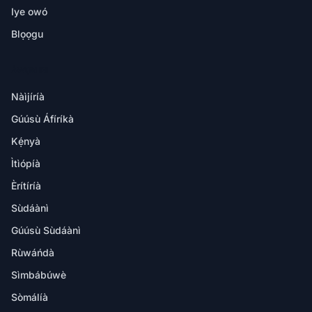
Iye owó
Blọọgu
ÀWỌN IBI
Nàìjíríà
Gúúsù Áfíríkà
Kẹ́nyà
Ìtìópíà
Èrítíríà
Sùdáànì
Gúúsù Sùdáànì
Rùwáńdà
Sìmbábúwè
Sòmálíà