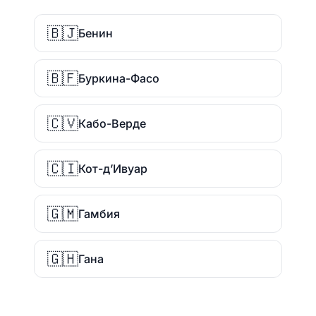
🇧🇯
Бенин
🇧🇫
Буркина-Фасо
🇨🇻
Кабо-Верде
🇨🇮
Кот-д’Ивуар
🇬🇲
Гамбия
🇬🇭
Гана