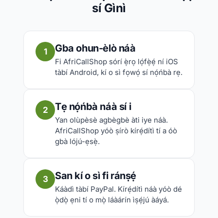
sí Gìnì
Gba ohun-èlò náà
1
Fi AfriCallShop sórí ẹ̀rọ lọ́fẹ̀ẹ́ ní iOS
tàbí Android, kí o sì fọwọ́ sí nọ́ńbà rẹ.
Tẹ nọ́ńbà náà sí i
2
Yan olùpèsè agbègbè àti iye náà.
AfriCallShop yóò ṣírò kírẹ́dítì tí a óò
gbà lójú-ẹsẹ̀.
San kí o sì fi ránṣẹ́
3
Káàdì tàbí PayPal. Kírẹ́dítì náà yóò dé
ọ̀dọ̀ ẹni tí o mọ̀ láàárín ìṣẹ́jú àáyá.