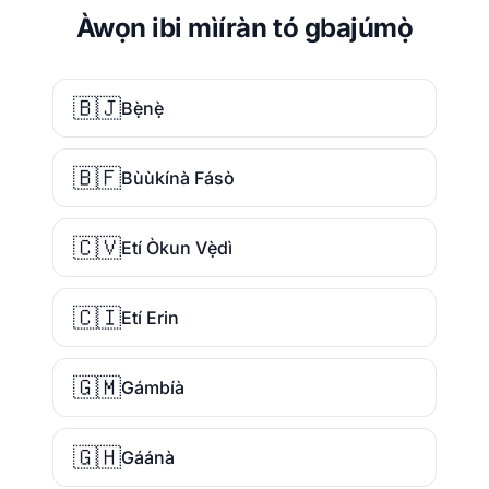
Àwọn ibi mìíràn tó gbajúmọ̀
🇧🇯
Bẹ̀nẹ̀
🇧🇫
Bùùkínà Fásò
🇨🇻
Etí Òkun Vẹ̀dì
🇨🇮
Etí Erin
🇬🇲
Gámbíà
🇬🇭
Gáánà