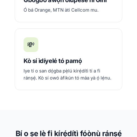
Gbogbo àwọn olùpèsè ní Gìnì
Ó bá Orange, MTN àti Cellcom mu.
💸
Kò sí ìdíyelé tó pamọ́
Iye tí o san dọ́gba pẹ̀lú kírẹ́dítì tí a fi
ránṣẹ́. Kò sí owó àfikún tó máa yà ọ́ lẹ́nu.
Bí o ṣe lè fi kírẹ́dítì fóònù ránṣẹ́