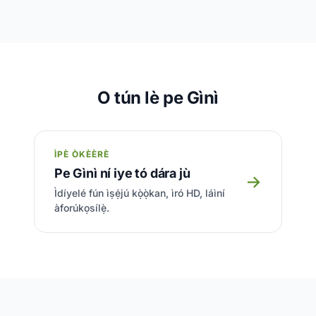
O tún lè pe Gìnì
ÌPÈ ÒKÈÈRÈ
Pe Gìnì ní iye tó dára jù
→
Ìdíyelé fún ìṣẹ́jú kọ̀ọ̀kan, ìró HD, láìní
àforúkọsílẹ̀.