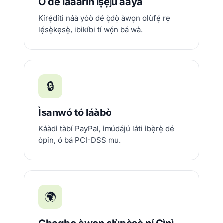
Ó dé láàárín ìṣẹ́jú àáyá
Kírẹ́dítì náà yóò dé ọ̀dọ̀ àwọn olùfẹ́ rẹ
lẹ́sẹ̀kẹsẹ̀, ibikíbi tí wọ́n bá wà.
🔒
Ìsanwó tó láàbò
Káàdì tàbí PayPal, ìmúdájú láti ìbẹ̀rẹ̀ dé
òpin, ó bá PCI-DSS mu.
🌍