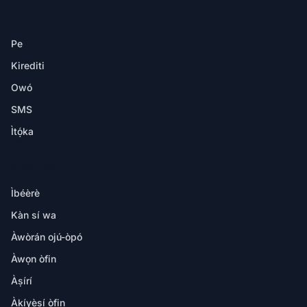
NÍNÚ ÁÀPÙ
Pe
Kirediti
Owó
SMS
Ìtọ́ka
ÌRÀNLỌ́WỌ́
Ìbéèrè
Kàn sí wa
Àwòrán ojú-òpó
Àwọn òfin
Àṣírí
Àkíyèsí òfin