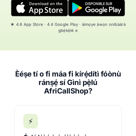
★ 4.6 App Store · 4.4 Google Play · àìmọye àwọn oníbàárà
gbẹ́kẹ̀lé e
Èéṣe tí o fi máa fi kírẹ́dítì fóònù
ránṣẹ́ sí Gìnì pẹ̀lú
AfriCallShop?
⚡