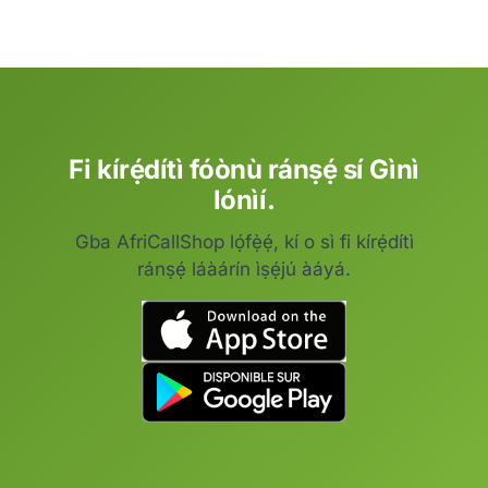
Fi kírẹ́dítì fóònù ránṣẹ́ sí Gìnì
lónìí.
Gba AfriCallShop lọ́fẹ̀ẹ́, kí o sì fi kírẹ́dítì
ránṣẹ́ láàárín ìṣẹ́jú àáyá.