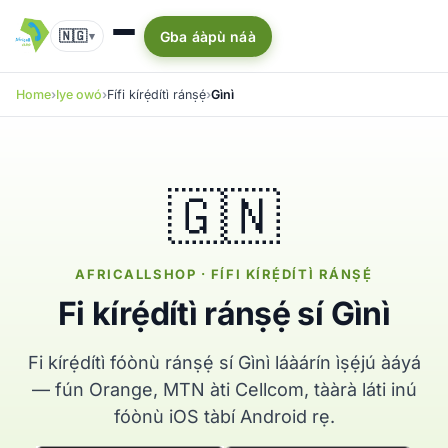
🇳🇬
Gba áàpù náà
▾
Home
Iye owó
Fífi kírẹ́dítì ránṣẹ́
Gìnì
🇬🇳
AFRICALLSHOP · FÍFI KÍRẸ́DÍTÌ RÁNṢẸ́
Fi kírẹ́dítì ránṣẹ́ sí Gìnì
Fi kírẹ́dítì fóònù ránṣẹ́ sí Gìnì láàárín ìṣẹ́jú àáyá
— fún Orange, MTN àti Cellcom, tààrà láti inú
fóònù iOS tàbí Android rẹ.