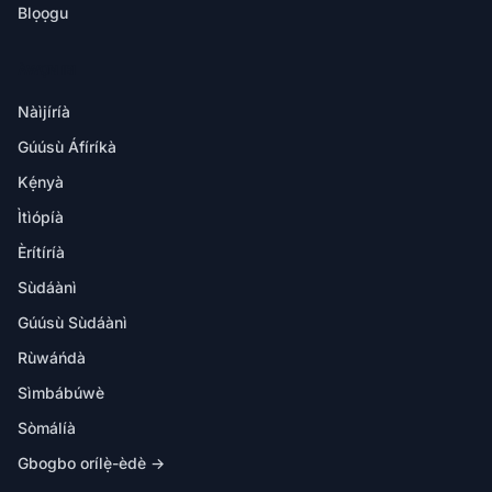
Blọọgu
ÀWỌN IBI
Nàìjíríà
Gúúsù Áfíríkà
Kẹ́nyà
Ìtìópíà
Èrítíríà
Sùdáànì
Gúúsù Sùdáànì
Rùwáńdà
Sìmbábúwè
Sòmálíà
Gbogbo orílẹ̀-èdè →