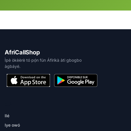
AfriCallShop
Ìpè òkèèrè tó pọ́n fún Áfíríkà àti gbogbo
àgbáyé.
ỌJÀ
Ilé
Iye owó