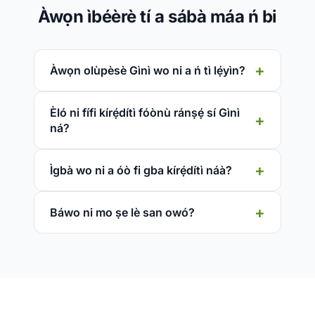
Àwọn ìbéèrè tí a sábà máa ń bi
Àwọn olùpèsè Gìnì wo ni a ń tì lẹ́yìn?
Èló ni fífi kírẹ́dítì fóònù ránṣẹ́ sí Gìnì
ná?
Ìgbà wo ni a óò fi gba kírẹ́dítì náà?
Báwo ni mo ṣe lè san owó?