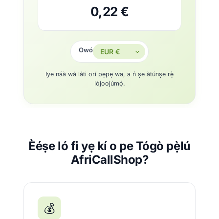
0,22 €
Owó
Iye náà wá láti orí pẹpẹ wa, a ń ṣe àtúnṣe rẹ̀
lójoojúmọ́.
Èéṣe ló fi yẹ kí o pe Tógò pẹ̀lú
AfriCallShop?
💰