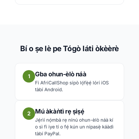
Bí o ṣe lè pe Tógò láti òkèèrè
Gba ohun-èlò náà
1
Fi AfriCallShop sípò lọ́fẹ̀ẹ́ lórí iOS
tàbí Android.
Mú àkàǹtì rẹ ṣiṣẹ́
2
Jẹ́rìí nọ́mbà rẹ nínú ohun-èlò náà kí
o sì fi iye tí o fẹ́ kún un nípasẹ̀ káàdì
tàbí PayPal.