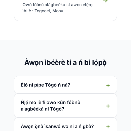
Owó fóònù alágbèéká sí àwọn ẹlẹ́rọ
ìbílẹ̀ : Togocel, Moov.
Àwọn ìbéèrè tí a ń bi lọ́pọ̀
Èló ni pípe Tógò ń ná?
Ǹjẹ́ mo lè fi owó kún fóònù
alágbèéká ní Tógò?
Àwọn ọ̀nà ìsanwó wo ni a ń gbà?