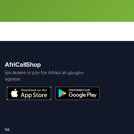
AfriCallShop
Ìpè òkèèrè tó pọ́n fún Áfíríkà àti gbogbo
àgbáyé.
ỌJÀ
Ilé