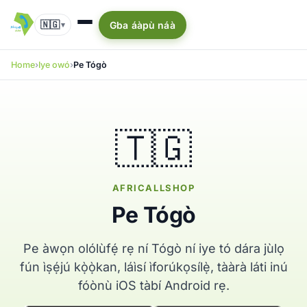
🇳🇬
Gba áàpù náà
▾
Home
Iye owó
Pe Tógò
🇹🇬
AFRICALLSHOP
Pe Tógò
Pe àwọn olólùfẹ́ rẹ ní Tógò ní iye tó dára jùlọ
fún ìṣẹ́jú kọ̀ọ̀kan, láìsí ìforúkọsílẹ̀, tààrà láti inú
fóònù iOS tàbí Android rẹ.