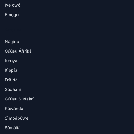
Iye owó
Blọọgu
ÀWỌN IBI
Nàìjíríà
Gúúsù Áfíríkà
Kẹ́nyà
Ìtìópíà
Èrítíríà
Sùdáànì
Gúúsù Sùdáànì
Rùwáńdà
Sìmbábúwè
Sòmálíà