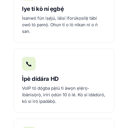
Iye tí kò ní ẹgbẹ́
Ìsanwó fún ìṣẹ́jú, láìsí ìforúkọsílẹ̀ tàbí
owó tó pamọ́. Ohun tí o lò nìkan ni o ń
san.
📞
Ìpè dídára HD
VoIP tó dọ́gba pẹ̀lú ti àwọn ẹlẹ́rọ-
ìbánisọ̀rọ̀, ìrírí ọdún 10 ó lé. Kò sí ìdádúró,
kò sí ìró ìpadàbọ̀.