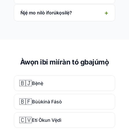
Ǹjẹ́ mo nílò ìforúkọsílẹ̀?
Àwọn ibi mìíràn tó gbajúmọ̀
🇧🇯
Bẹ̀nẹ̀
🇧🇫
Bùùkínà Fásò
🇨🇻
Etí Òkun Vẹ̀dì