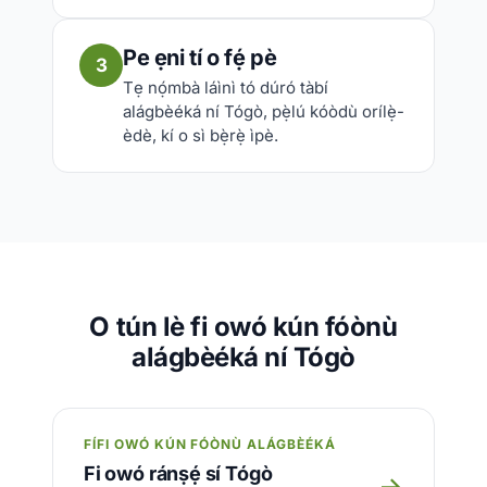
Pe ẹni tí o fẹ́ pè
3
Tẹ nọ́mbà láìnì tó dúró tàbí
alágbèéká ní Tógò, pẹ̀lú kóòdù orílẹ̀-
èdè, kí o sì bẹ̀rẹ̀ ìpè.
O tún lè fi owó kún fóònù
alágbèéká ní Tógò
FÍFI OWÓ KÚN FÓÒNÙ ALÁGBÈÉKÁ
Fi owó ránṣẹ́ sí Tógò
→