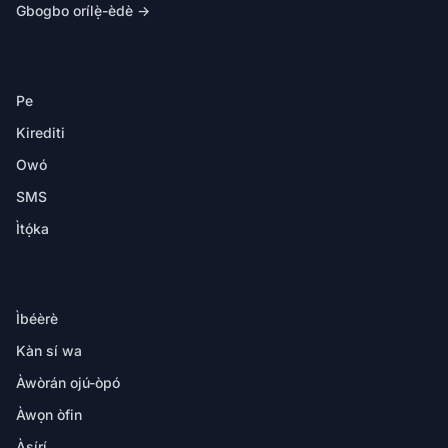
Gbogbo orílẹ̀-èdè →
NÍNÚ ÁÀPÙ
Pe
Kirediti
Owó
SMS
Ìtọ́ka
ÌRÀNLỌ́WỌ́
Ìbéèrè
Kàn sí wa
Àwòrán ojú-òpó
Àwọn òfin
Àṣírí