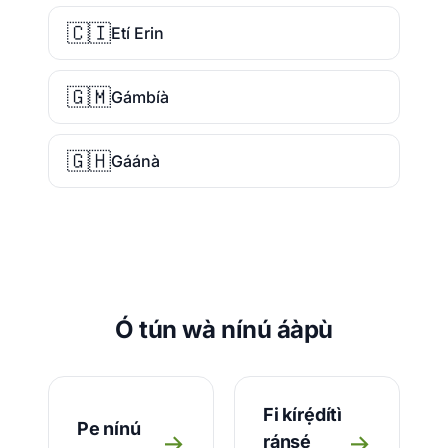
🇨🇮
Etí Erin
🇬🇲
Gámbíà
🇬🇭
Gáánà
Ó tún wà nínú áàpù
Fi kírẹ́dítì
Pe nínú
→
→
ránṣẹ́