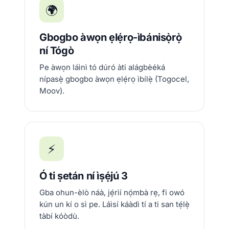
🌍
Gbogbo àwọn ẹlẹ́rọ-ìbánisọ̀rọ̀
ní Tógò
Pe àwọn láìnì tó dúró àti alágbèéká
nípasẹ̀ gbogbo àwọn ẹlẹ́rọ ìbílẹ̀ (Togocel,
Moov).
⚡
Ó ti ṣetán ní ìṣẹ́jú 3
Gba ohun-èlò náà, jẹ́rìí nọ́mbà rẹ, fi owó
kún un kí o sì pe. Láìsí káàdì tí a ti san tẹ́lẹ̀
tàbí kóòdù.