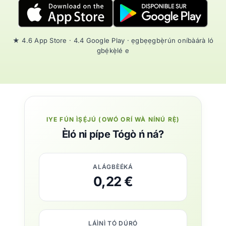
★ 4.6 App Store · 4.4 Google Play · ẹgbẹẹgbẹ̀rún oníbàárà ló
gbẹ́kẹ̀lé e
IYE FÚN ÌṢẸ́JÚ (OWÓ ORÍ WÀ NÍNÚ RẸ̀)
Èló ni pípe Tógò ń ná?
ALÁGBÈÉKÁ
0,22 €
LÁÌNÌ TÓ DÚRÓ