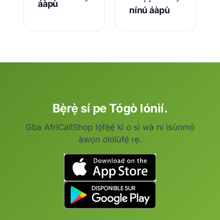
áàpù
nínú áàpù
Bẹ̀rẹ̀ sí pe Tógò lónìí.
Gba AfriCallShop lọ́fẹ̀ẹ́ kí o sì wà ní ìsúnmọ́
àwọn olólùfẹ́ rẹ.