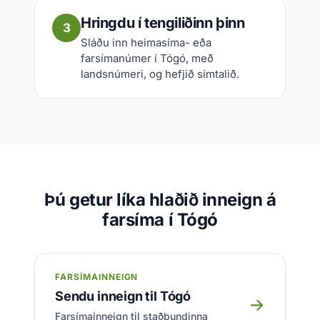
Hringdu í tengiliðinn þinn
3
Sláðu inn heimasíma- eða
farsímanúmer í Tógó, með
landsnúmeri, og hefjið símtalið.
Þú getur líka hlaðið inneign á
farsíma í Tógó
FARSÍMAINNEIGN
Sendu inneign til Tógó
→
Farsímainneign til staðbundinna