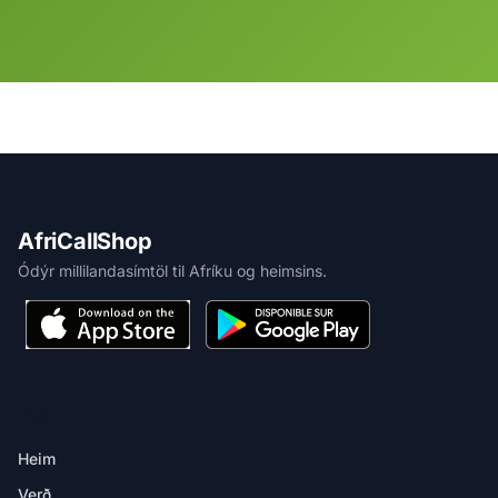
AfriCallShop
Ódýr millilandasímtöl til Afríku og heimsins.
VARA
Heim
Verð