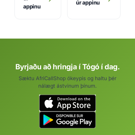
úr appinu
appinu
Byrjaðu að hringja í Tógó í dag.
Sæktu AfriCallShop ókeypis og haltu þér
nálægt ástvinum þínum.