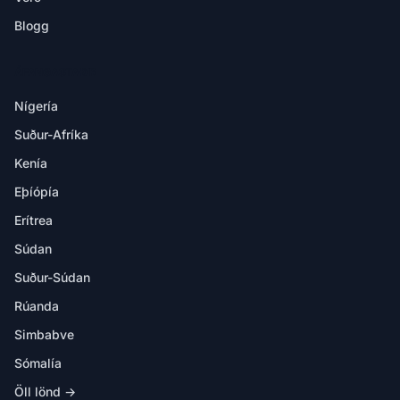
Blogg
ÁFANGASTAÐIR
Nígería
Suður-Afríka
Kenía
Eþíópía
Erítrea
Súdan
Suður-Súdan
Rúanda
Simbabve
Sómalía
Öll lönd →