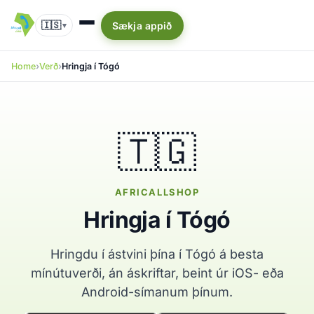
🇮🇸
Sækja appið
▾
Home
Verð
Hringja í Tógó
🇹🇬
AFRICALLSHOP
Hringja í Tógó
Hringdu í ástvini þína í Tógó á besta
mínútuverði, án áskriftar, beint úr iOS- eða
Android-símanum þínum.