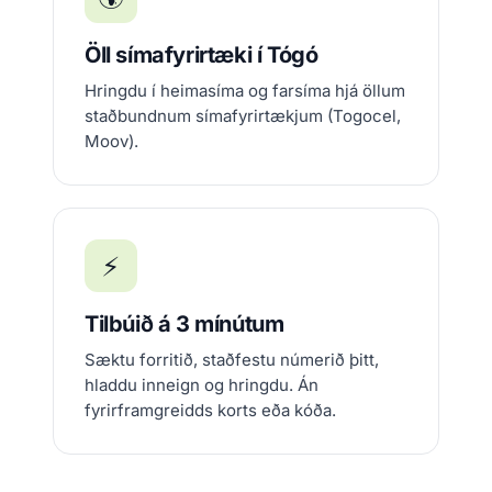
Öll símafyrirtæki í Tógó
Hringdu í heimasíma og farsíma hjá öllum
staðbundnum símafyrirtækjum (Togocel,
Moov).
⚡
Tilbúið á 3 mínútum
Sæktu forritið, staðfestu númerið þitt,
hladdu inneign og hringdu. Án
fyrirframgreidds korts eða kóða.