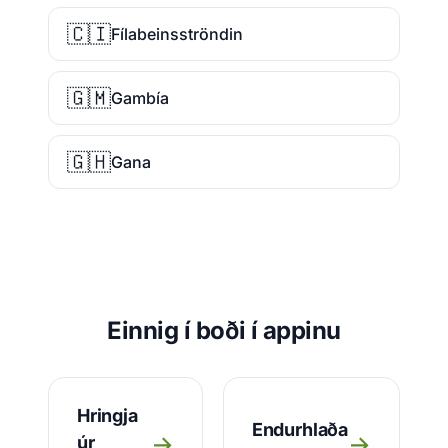
🇨🇮
Fílabeinsströndin
🇬🇲
Gambía
🇬🇭
Gana
Einnig í boði í appinu
Hringja
Endurhlaða
→
→
úr