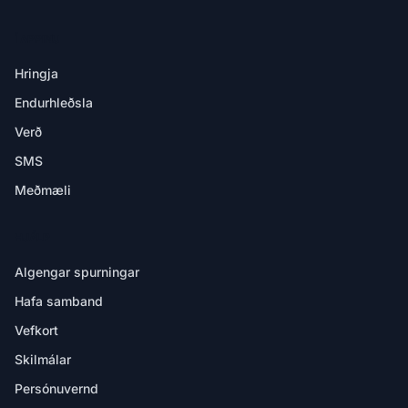
Í APPINU
Hringja
Endurhleðsla
Verð
SMS
Meðmæli
HJÁLP
Algengar spurningar
Hafa samband
Vefkort
Skilmálar
Persónuvernd