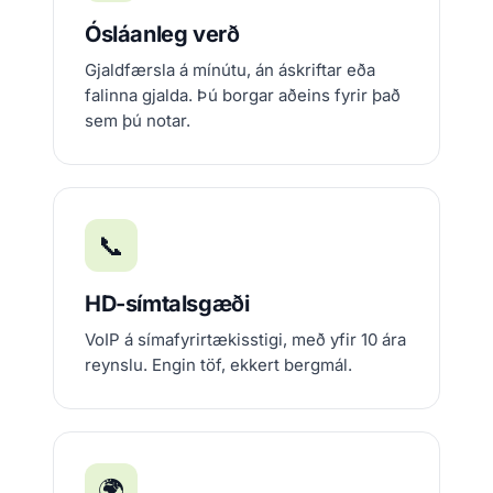
Ósláanleg verð
Gjaldfærsla á mínútu, án áskriftar eða
falinna gjalda. Þú borgar aðeins fyrir það
sem þú notar.
📞
HD-símtalsgæði
VoIP á símafyrirtækisstigi, með yfir 10 ára
reynslu. Engin töf, ekkert bergmál.
🌍