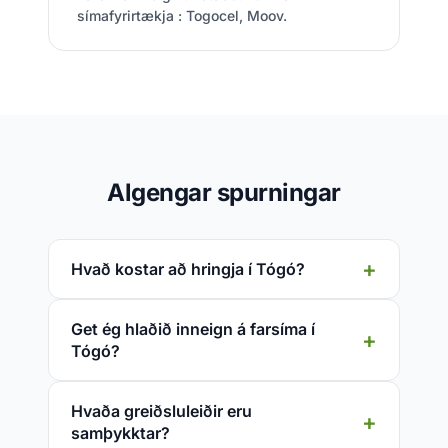
símafyrirtækja : Togocel, Moov.
Algengar spurningar
Hvað kostar að hringja í Tógó?
Get ég hlaðið inneign á farsíma í
Tógó?
Hvaða greiðsluleiðir eru
samþykktar?