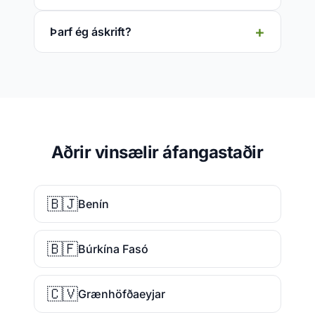
Þarf ég áskrift?
Aðrir vinsælir áfangastaðir
🇧🇯
Benín
🇧🇫
Búrkína Fasó
🇨🇻
Grænhöfðaeyjar