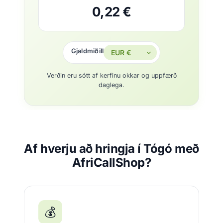
0,22 €
Gjaldmiðill
Verðin eru sótt af kerfinu okkar og uppfærð
daglega.
Af hverju að hringja í Tógó með
AfriCallShop?
💰