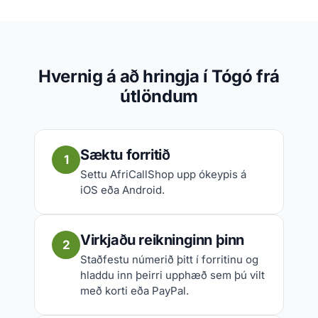
Hvernig á að hringja í Tógó frá
útlöndum
Sæktu forritið
1
Settu AfriCallShop upp ókeypis á
iOS eða Android.
Virkjaðu reikninginn þinn
2
Staðfestu númerið þitt í forritinu og
hladdu inn þeirri upphæð sem þú vilt
með korti eða PayPal.