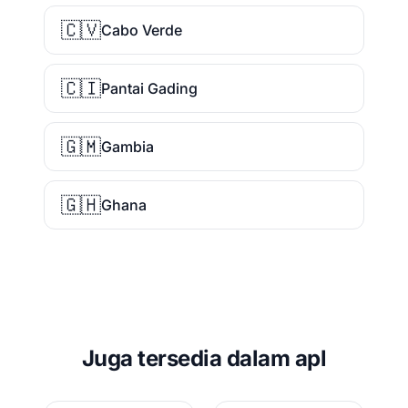
🇨🇻
Cabo Verde
🇨🇮
Pantai Gading
🇬🇲
Gambia
🇬🇭
Ghana
Juga tersedia dalam apl