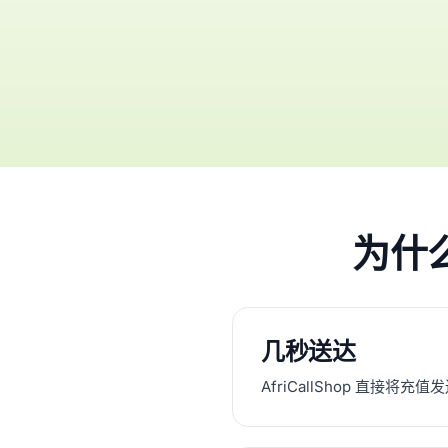
为什么
几秒送达
AfriCallShop 直接将