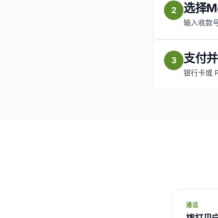
选择M
2
输入收款号
支付并
3
银行卡或 
通话