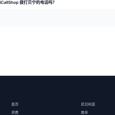
iCallShop 拨打贝宁的电话吗？
产品
目的地
首页
尼日利亚
资费
南非