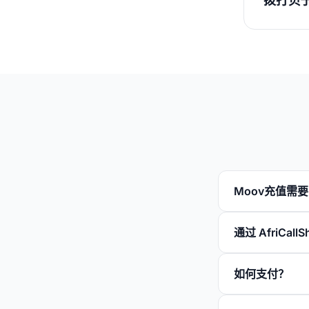
拨打贝
Moov充值需
通过 AfriCal
如何支付？