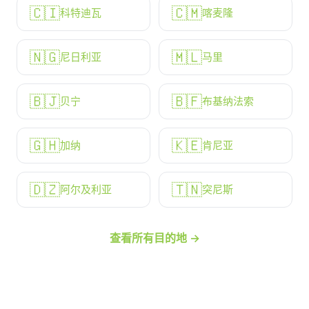
🇨🇮
🇨🇲
科特迪瓦
喀麦隆
🇳🇬
🇲🇱
尼日利亚
马里
🇧🇯
🇧🇫
贝宁
布基纳法索
🇬🇭
🇰🇪
加纳
肯尼亚
🇩🇿
🇹🇳
阿尔及利亚
突尼斯
查看所有目的地 →