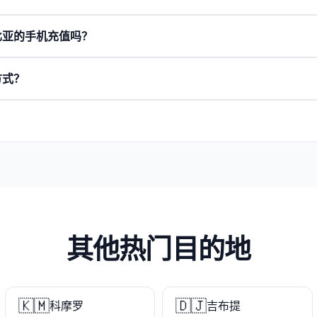
比亚的手机充值吗？
方式？
其他热门目的地
🇰🇲
🇩🇯
科摩罗
吉布提