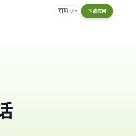
🇨🇳
下载应用
中文
▾
话