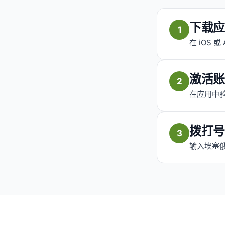
下载应
1
在 iOS 或
激活账
2
在应用中验
拨打号
3
输入埃塞