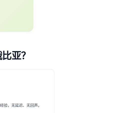
塞俄比亚？
0+年经验，无延迟、无回声。