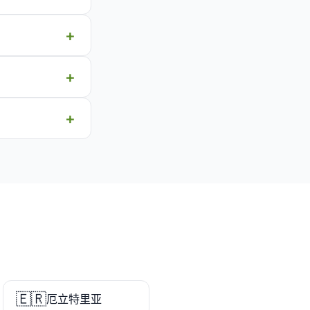
🇪🇷
厄立特里亚