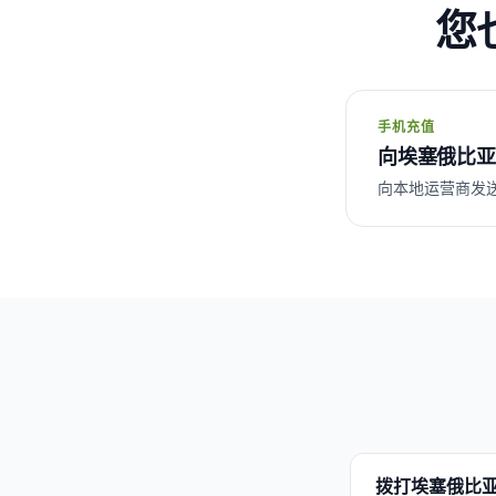
您
手机充值
向埃塞俄比亚
向本地运营商发送话费 :
拨打埃塞俄比