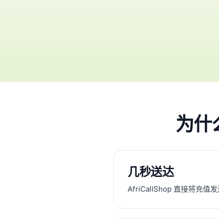
为什么
几秒送达
AfriCallShop 直接将