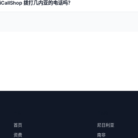
iCallShop 拨打几内亚的电话吗？
产品
目的地
首页
尼日利亚
资费
南非