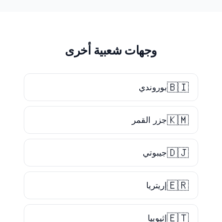
وجهات شعبية أخرى
🇧🇮
بوروندي
🇰🇲
جزر القمر
🇩🇯
جيبوتي
🇪🇷
إريتريا
🇪🇹
إثيوبيا