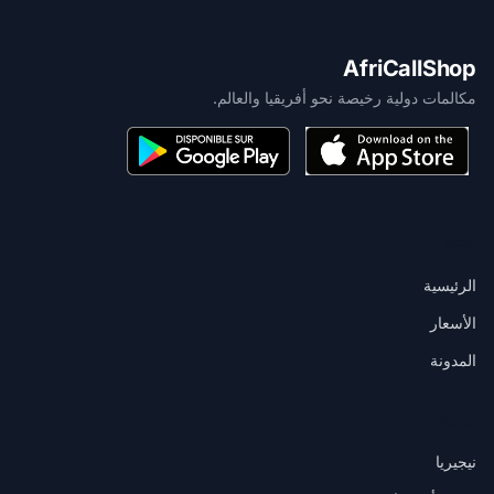
AfriCallShop
مكالمات دولية رخيصة نحو أفريقيا والعالم.
المنتج
الرئيسية
الأسعار
المدونة
الوجهات
نيجيريا