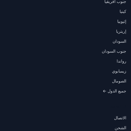
جنوب أفريقيا
كينيا
إثيوبيا
إريتريا
السودان
جنوب السودان
رواندا
زيمبابوي
الصومال
جميع الدول ←
في التطبيق
الاتصال
الشحن