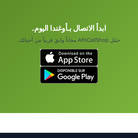
ابدأ الاتصال بـأوغندا اليوم.
حمّل AfriCallShop مجاناً وابقَ قريباً من أحبائك.