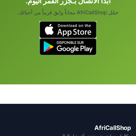
ابدأ الاتصال بـجزر القمر اليوم.
حمّل AfriCallShop مجاناً وابقَ قريباً من أحبائك.
AfriCallShop
مكالمات دولية رخيصة نحو أفريقيا والعالم.