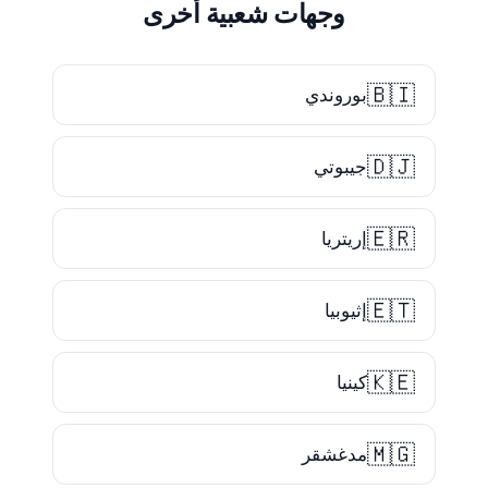
وجهات شعبية أخرى
🇧🇮
بوروندي
🇩🇯
جيبوتي
🇪🇷
إريتريا
🇪🇹
إثيوبيا
🇰🇪
كينيا
🇲🇬
مدغشقر