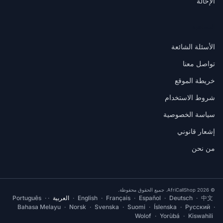
الإحالة
المساعدة
الأسئلة الشائعة
تواصل معنا
خريطة الموقع
شروط الاستخدام
سياسة الخصوصية
إشعار قانوني
من نحن
© 2026 AfriCallShop. جميع الحقوق محفوظة.
中文
·
Deutsch
·
Español
·
Français
·
English
·
العربية
·
·
Português
Bahasa Melayu
·
Norsk
·
Svenska
·
Suomi
·
Íslenska
·
Русский
·
Wolof
·
Yorùbá
·
Kiswahili