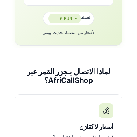
العملة
الأسعار من منصتنا، تحديث يومي.
لماذا الاتصال بـجزر القمر عبر
AfriCallShop؟
💰
أسعار لا تُقارَن
فوترة بالدقيقة، بدون اشتراك ولا رسوم خفية.