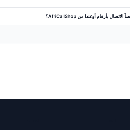
لاتصال بأرقام أوغندا من AfriCallShop؟
المنتج
الوجهات