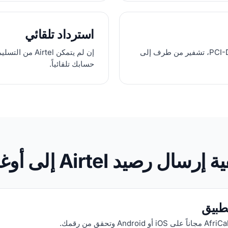
استرداد تلقائي
بطاقة أو PayPal، متوافق PCI-DSS، تشفير من طرف إلى
إن لم يتمكن irtel
حسابك تلقائياً.
 إرسال رصيد Airtel إلى أوغندا
تطبيق