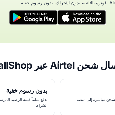
ن رسوم خفية.
Airt عبر AfriCallShop؟
بدون رسوم خفية
Afr عمليات الشحن مباشرة إلى منصة
تدفع تماماً قيمة الرصيد الم
الشراء.