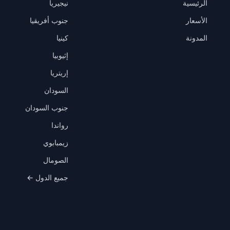
الرئيسية
نيجيريا
الأسعار
جنوب أفريقيا
المدونة
كينيا
إثيوبيا
إريتريا
السودان
جنوب السودان
رواندا
زيمبابوي
الصومال
جميع الدول ←