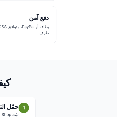
دفع آمن
طرف.
كيفية
حمّل ال
1
ثبّت AfriCallShop مجاناً على iOS أو Android وتحقق من رقمك.