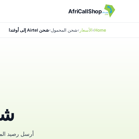
AfriCallShop
Home
الأسعار
شحن المحمول
شحن Airtel إلى أوغندا
شحن tel