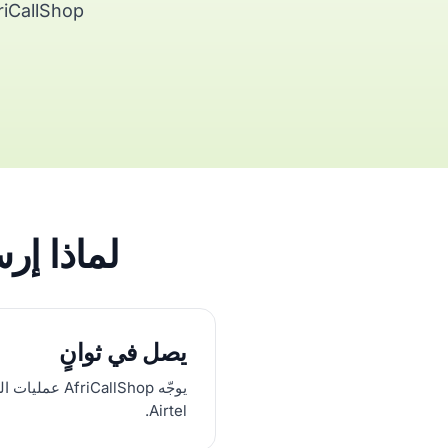
AfriCallShop. فوترة بالثانية، بدون اشتراك، بدو
لماذا إرسال شحن el
يصل في ثوانٍ
يوجّه iCallShop
Airtel.