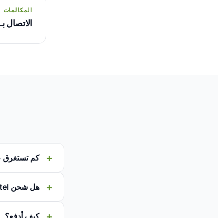
المكالمات
الاتصال بـ
كم تستغرق عملي
هل شحن Airtel أرخص عبر AfriCallShop؟
كيف أدفع؟