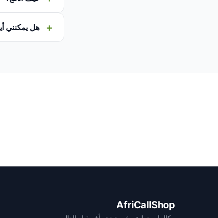
هل يمكنني أيضاً ا
AfriCallShop
مكالمات دولية رخيصة نحو أفريقيا والعالم.