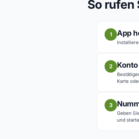
So rufen
App h
1
Installier
Konto 
2
Bestätige
Karte ode
Numm
3
Geben Sie
und start