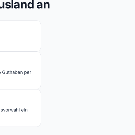
usland an
e Guthaben per
svorwahl ein