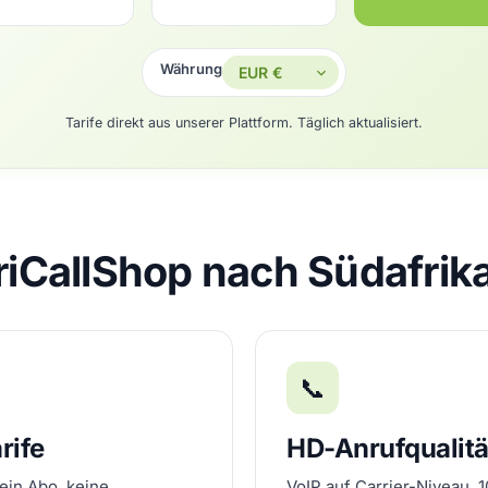
Währung
Tarife direkt aus unserer Plattform. Täglich aktualisiert.
iCallShop nach Südafrika
📞
rife
HD-Anrufqualitä
ein Abo, keine
VoIP auf Carrier-Niveau, 