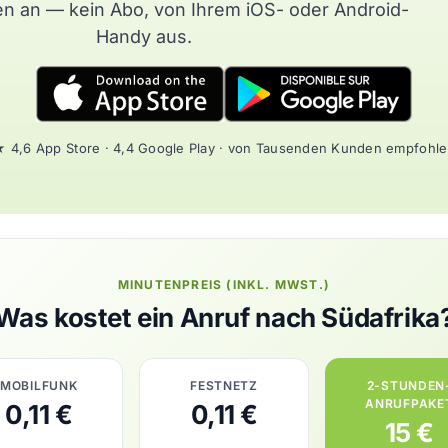
n an — kein Abo, von Ihrem iOS- oder Android-
Handy aus.
 4,6 App Store · 4,4 Google Play · von Tausenden Kunden empfohl
MINUTENPREIS (INKL. MWST.)
Was kostet ein Anruf nach Südafrika
MOBILFUNK
FESTNETZ
2-STUNDEN
ANRUFPAKE
0,11 €
0,11 €
15 €