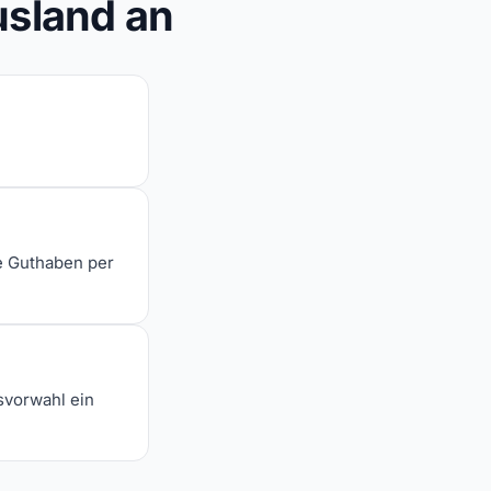
usland an
e Guthaben per
svorwahl ein