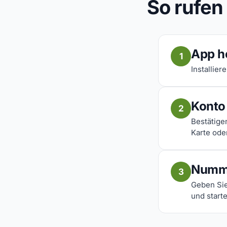
So rufen
App h
1
Installier
Konto 
2
Bestätige
Karte ode
Numm
3
Geben Sie
und start