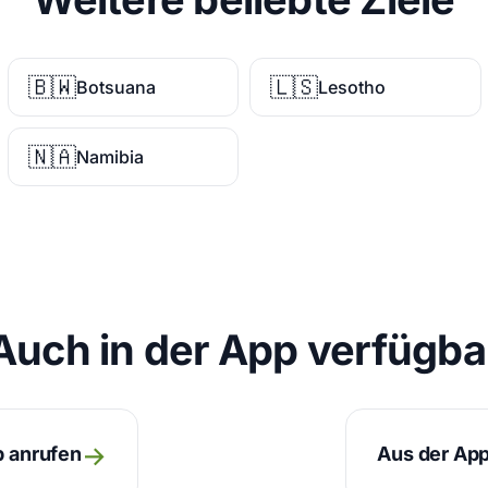
🇧🇼
🇱🇸
Botsuana
Lesotho
🇳🇦
Namibia
Auch in der App verfügba
→
p anrufen
Aus der App