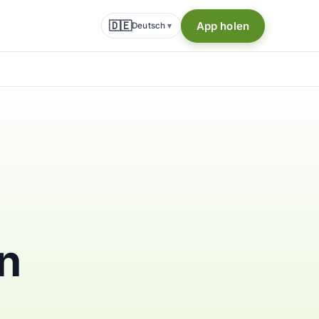
🇩🇪
App holen
Deutsch
▾
n