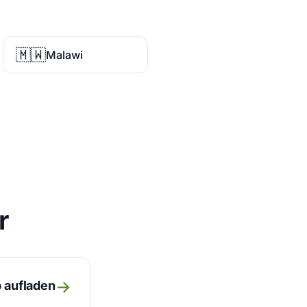
🇲🇼
Malawi
r
→
 aufladen