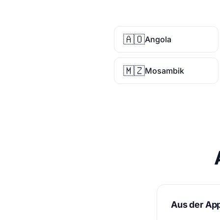
🇦🇴
Angola
🇲🇿
Mosambik
Aus der Ap