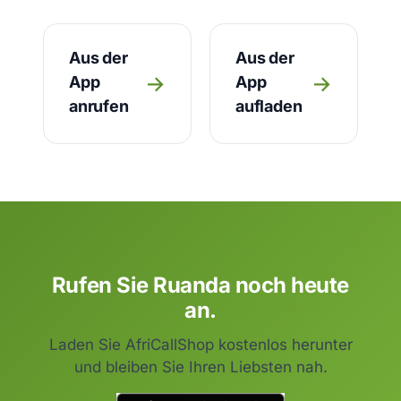
Aus der
Aus der
→
→
App
App
anrufen
aufladen
Rufen Sie Ruanda noch heute
an.
Laden Sie AfriCallShop kostenlos herunter
und bleiben Sie Ihren Liebsten nah.