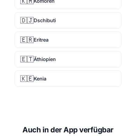
🇰🇲
Komoren
🇩🇯
Dschibuti
🇪🇷
Eritrea
🇪🇹
Äthiopien
🇰🇪
Kenia
Auch in der App verfügbar