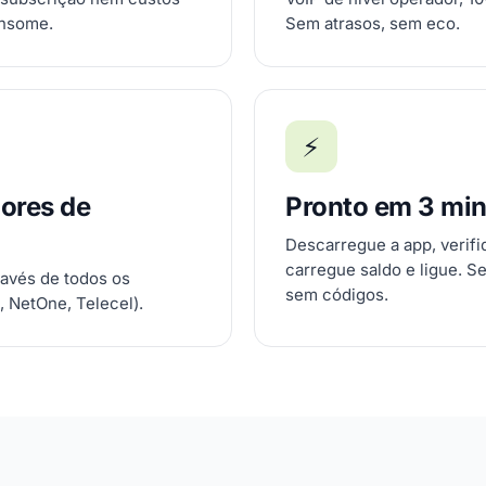
onsome.
Sem atrasos, sem eco.
⚡
ores de
Pronto em 3 mi
Descarregue a app, verif
carregue saldo e ligue. S
ravés de todos os
sem códigos.
, NetOne, Telecel).