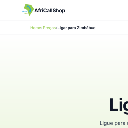
AfriCallShop
Home
Preços
Ligar para Zimbábue
Li
Ligue para