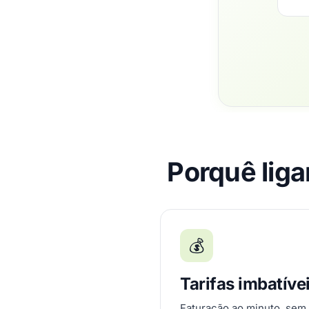
Porquê liga
💰
Tarifas imbatíve
Faturação ao minuto, sem