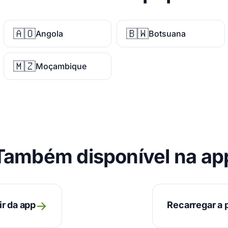
🇦🇴
🇧🇼
Angola
Botsuana
🇲🇿
Moçambique
Também disponível na ap
→
ir da app
Recarregar a p