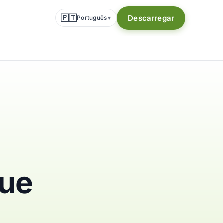
🇵🇹
Descarregar
Português
▾
bue