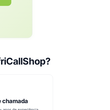
friCallShop?
e chamada
0+ anos de experiência.