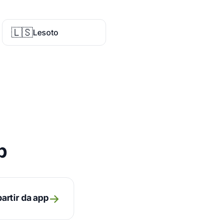
🇱🇸
Lesoto
p
→
artir da app