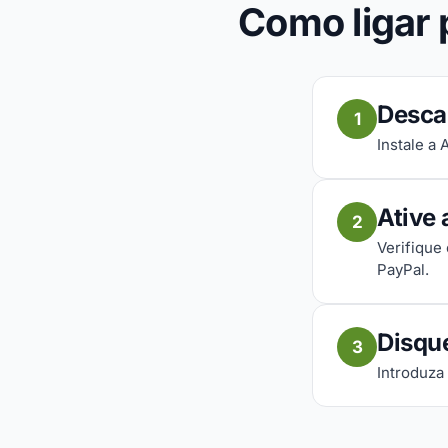
Como ligar 
Desca
1
Instale a
Ative 
2
Verifique
PayPal.
Disqu
3
Introduza