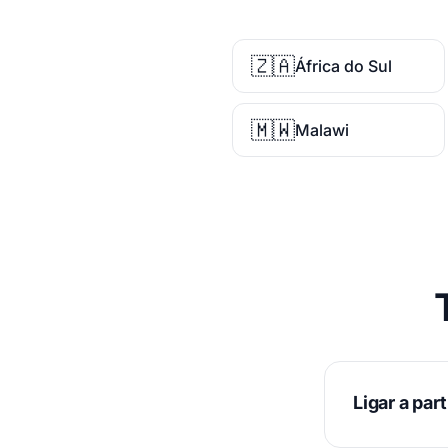
🇿🇦
África do Sul
🇲🇼
Malawi
Ligar a part