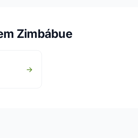
 em Zimbábue
→