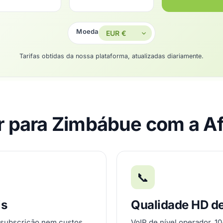
Moeda
Tarifas obtidas da nossa plataforma, atualizadas diariamente.
r para Zimbábue com a A
📞
is
Qualidade HD d
 subscrição nem custos
VoIP de nível operador, 1