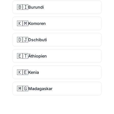
🇧🇮
Burundi
🇰🇲
Komoren
🇩🇯
Dschibuti
🇪🇹
Äthiopien
🇰🇪
Kenia
🇲🇬
Madagaskar