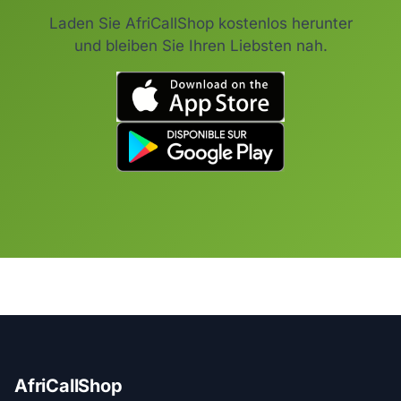
Laden Sie AfriCallShop kostenlos herunter
und bleiben Sie Ihren Liebsten nah.
AfriCallShop