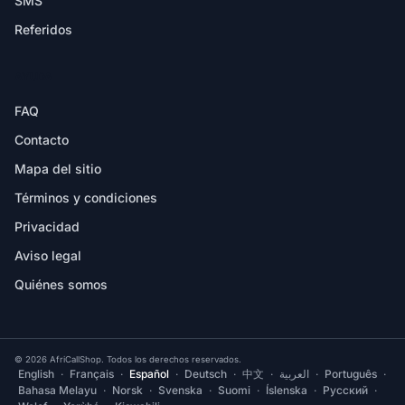
SMS
Referidos
AYUDA
FAQ
Contacto
Mapa del sitio
Términos y condiciones
Privacidad
Aviso legal
Quiénes somos
© 2026 AfriCallShop. Todos los derechos reservados.
English
·
Français
·
Español
·
Deutsch
·
中文
·
العربية
·
Português
·
Bahasa Melayu
·
Norsk
·
Svenska
·
Suomi
·
Íslenska
·
Русский
·