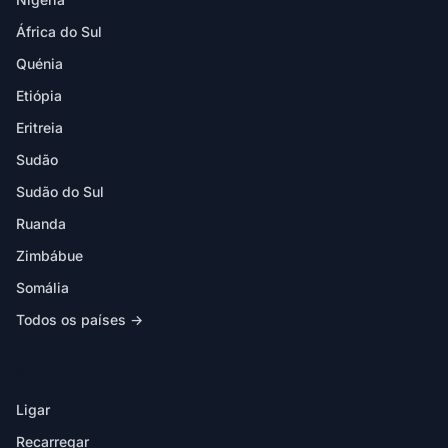
África do Sul
Quénia
Etiópia
Eritreia
Sudão
Sudão do Sul
Ruanda
Zimbábue
Somália
Todos os países →
NA APP
Ligar
Recarregar