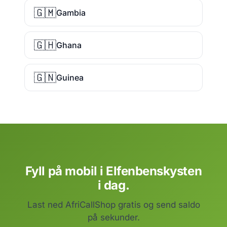
🇬🇲
Gambia
🇬🇭
Ghana
🇬🇳
Guinea
Fyll på mobil i Elfenbenskysten
i dag.
Last ned AfriCallShop gratis og send saldo
på sekunder.