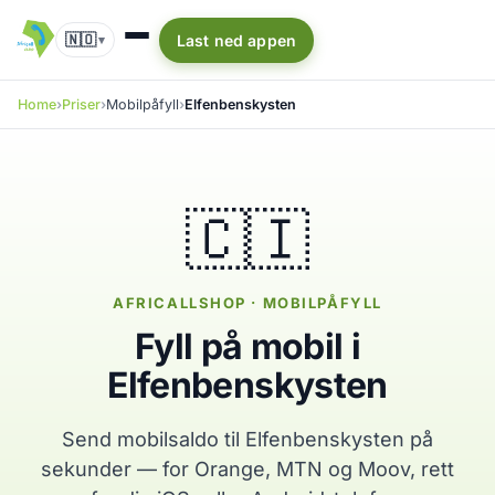
🇳🇴
Last ned appen
▾
Home
Priser
Mobilpåfyll
Elfenbenskysten
🇨🇮
AFRICALLSHOP · MOBILPÅFYLL
Fyll på mobil i
Elfenbenskysten
Send mobilsaldo til Elfenbenskysten på
sekunder — for Orange, MTN og Moov, rett