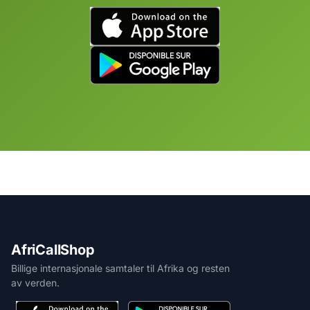
AfriCallShop
Billige internasjonale samtaler til Afrika og resten
av verden.