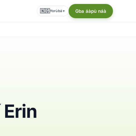
🇳🇬
Gba áàpù náà
Yorùbá
▾
í Erin