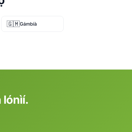
̀
🇬🇲
Gámbíà
 lónìí.