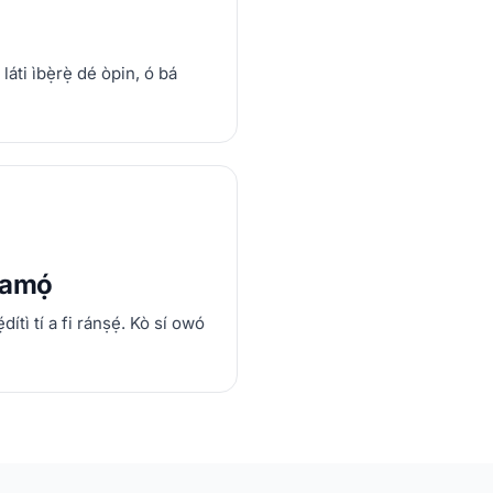
áti ìbẹ̀rẹ̀ dé òpin, ó bá
pamọ́
́dítì tí a fi ránṣẹ́. Kò sí owó