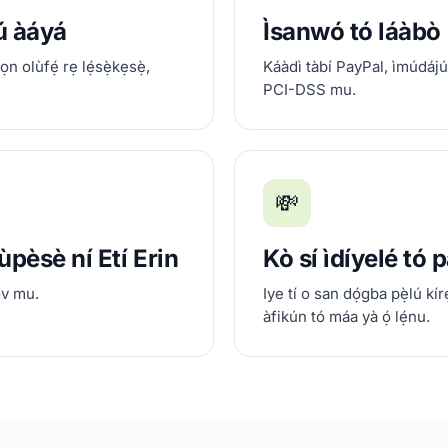
jú àáyá
Ìsanwó tó láàbò
ọn olùfẹ́ rẹ lẹ́sẹ̀kẹsẹ̀,
Káàdì tàbí PayPal, ìmúdájú l
PCI-DSS mu.
💸
pèsè ní Etí Erin
Kò sí ìdíyelé tó 
ov mu.
Iye tí o san dọ́gba pẹ̀lú kírẹ
àfikún tó máa yà ọ́ lẹ́nu.