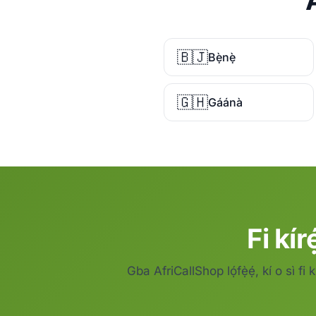
🇧🇯
Bẹ̀nẹ̀
🇬🇭
Gáánà
Fi kír
Gba AfriCallShop lọ́fẹ̀ẹ́, kí o sì fi k