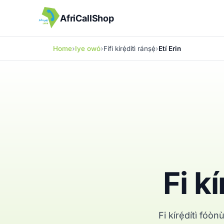
AfriCallShop
Home
Iye owó
Fífi kírẹ́dítì ránṣẹ́
Etí Erin
Fi kí
Fi kírẹ́dítì fóò