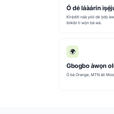
Ó dé láàárín ìṣẹ́
Kírẹ́dítì náà yóò dé ọ̀dọ̀ àw
ibikíbi tí wọ́n bá wà.
🌍
Gbogbo àwọn olù
Ó bá Orange, MTN àti Mo