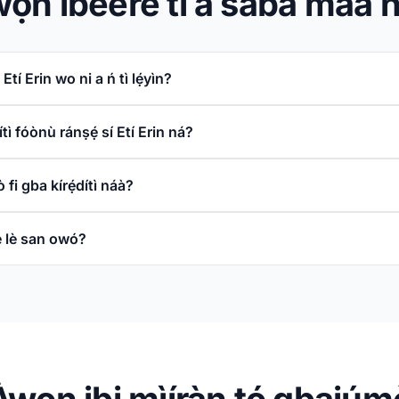
ọn ìbéèrè tí a sábà máa ń
í Erin wo ni a ń tì lẹ́yìn?
́dítì fóònù ránṣẹ́ sí Etí Erin ná?
 fi gba kírẹ́dítì náà?
 lè san owó?