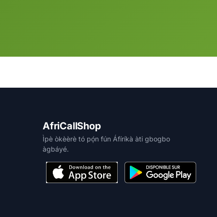
AfriCallShop
Ìpè òkèèrè tó pọ́n fún Áfíríkà àti gbogbo
àgbáyé.