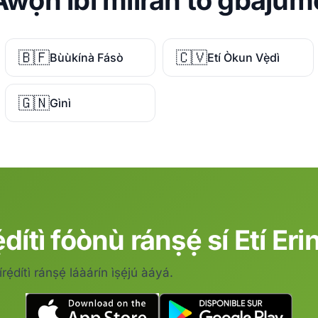
Àwọn ibi mìíràn tó gbajúmọ
🇧🇫
🇨🇻
Bùùkínà Fásò
Etí Òkun Vẹ̀dì
🇬🇳
Gìnì
ẹ́dítì fóònù ránṣẹ́ sí Etí Erin
írẹ́dítì ránṣẹ́ láàárín ìṣẹ́jú àáyá.