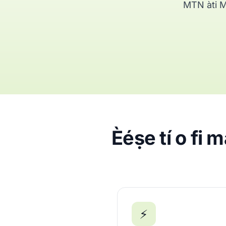
MTN àti Mo
Èéṣe tí o fi má
⚡