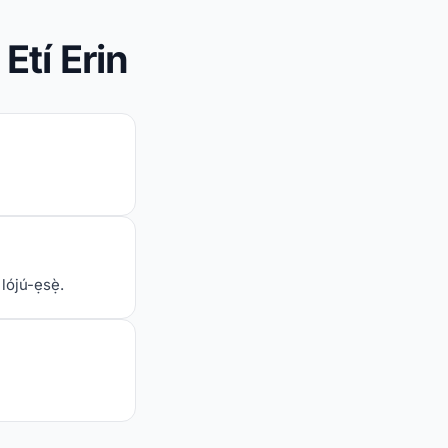
 Etí Erin
lójú-ẹsẹ̀.