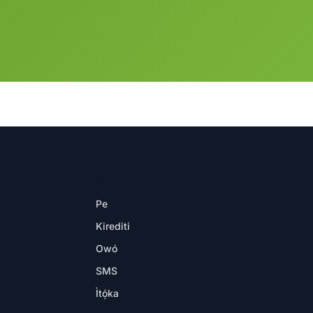
NÍNÚ ÁÀPÙ
Pe
Kirediti
Owó
SMS
Ìtọ́ka