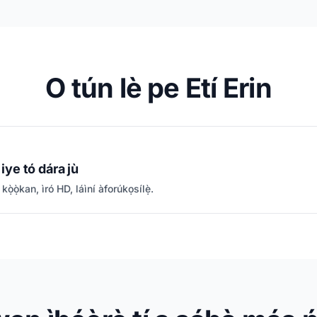
O tún lè pe Etí Erin
 iye tó dára jù
 kọ̀ọ̀kan, ìró HD, láìní àforúkọsílẹ̀.