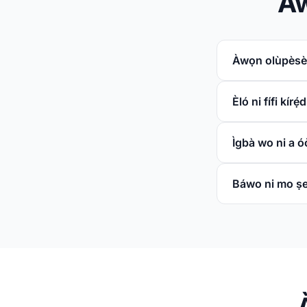
Àw
Àwọn olùpèsè Et
Èló ni fífi kírẹ
Ìgbà wo ni a óò
Báwo ni mo ṣe