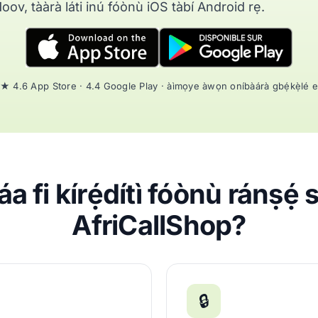
ov, tààrà láti inú fóònù iOS tàbí Android rẹ.
★ 4.6 App Store · 4.4 Google Play · àìmọye àwọn oníbàárà gbẹ́kẹ̀lé 
a fi kírẹ́dítì fóònù ránṣẹ́ s
AfriCallShop?
🔒