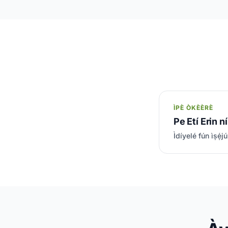
ÌPÈ ÒKÈÈRÈ
Pe Etí Erin ní
Ìdíyelé fún ìṣẹ́jú