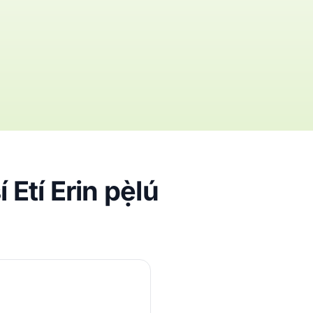
e
í Etí Erin pẹ̀lú