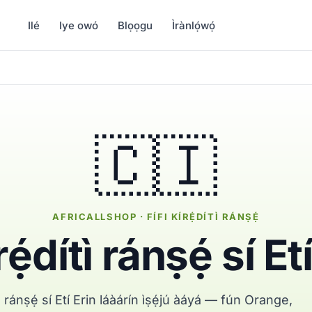
Ilé
Iye owó
Blọọgu
Ìrànlọ́wọ́
🇨🇮
AFRICALLSHOP · FÍFI KÍRẸ́DÍTÌ RÁNṢẸ́
rẹ́dítì ránṣẹ́ sí Et
nù ránṣẹ́ sí Etí Erin láàárín ìṣẹ́jú àáyá — fún Orange,