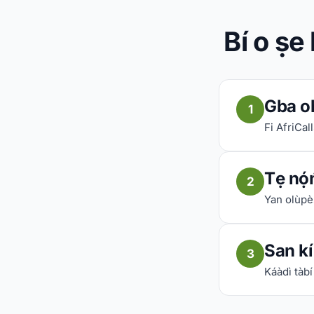
Bí o ṣe 
Gba o
1
Fi AfriCall
Tẹ nọ́
2
Yan olùpès
San kí 
3
Káàdì tàbí 