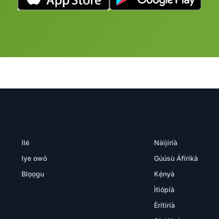
ỌJÀ
ÀWỌN IBI
Ilé
Nàìjíríà
Iye owó
Gúúsù Áfíríkà
Blọọgu
Kẹ́nyà
Ìtìópíà
Èrítíríà