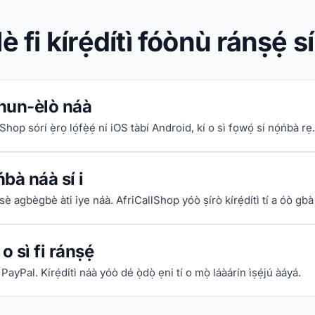
lè fi kírẹ́dítì fóònù ránṣẹ́ sí
hun-èlò náà
Shop sórí ẹ̀rọ lọ́fẹ̀ẹ́ ní iOS tàbí Android, kí o sì fọwọ́ sí nọ́ńbà rẹ.
ńbà náà sí i
è agbègbè àti iye náà. AfriCallShop yóò ṣírò kírẹ́dítì tí a óò gbà 
o sì fi ránṣẹ́
PayPal. Kírẹ́dítì náà yóò dé ọ̀dọ̀ ẹni tí o mọ̀ láàárín ìṣẹ́jú àáyá.