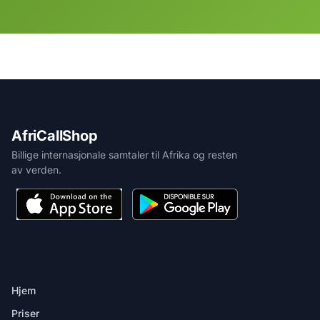
AfriCallShop
Billige internasjonale samtaler til Afrika og resten
av verden.
PRODUKT
Hjem
Priser