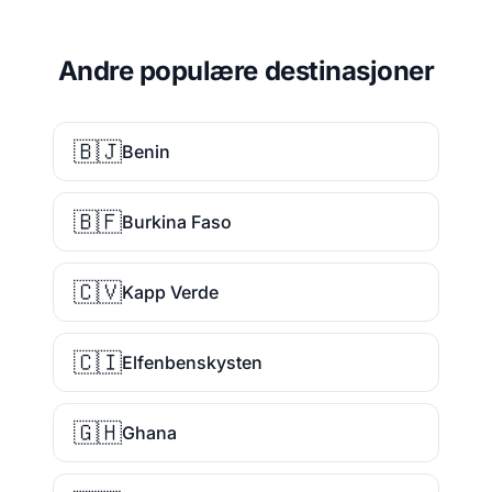
Andre populære destinasjoner
🇧🇯
Benin
🇧🇫
Burkina Faso
🇨🇻
Kapp Verde
🇨🇮
Elfenbenskysten
🇬🇭
Ghana