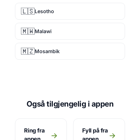
🇱🇸
Lesotho
🇲🇼
Malawi
🇲🇿
Mosambik
Også tilgjengelig i appen
Ring fra
Fyll på fra
→
→
appen
appen