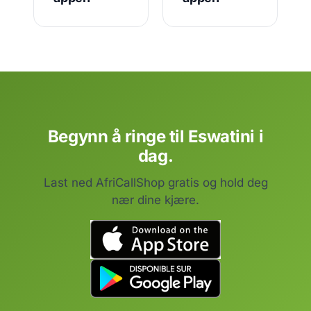
Begynn å ringe til Eswatini i
dag.
Last ned AfriCallShop gratis og hold deg
nær dine kjære.