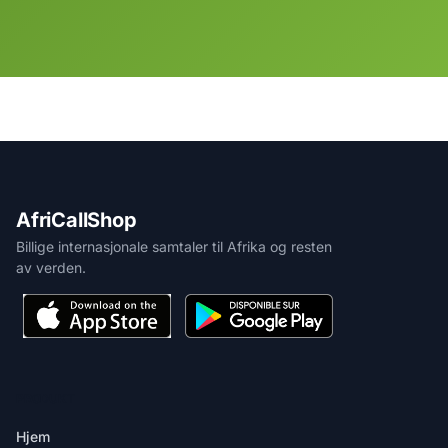
AfriCallShop
Billige internasjonale samtaler til Afrika og resten
av verden.
PRODUKT
Hjem