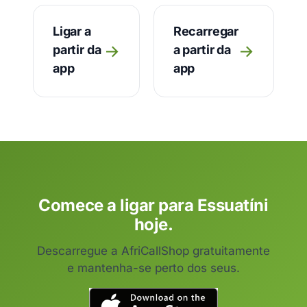
Ligar a
Recarregar
→
→
partir da
a partir da
app
app
Comece a ligar para Essuatíni
hoje.
Descarregue a AfriCallShop gratuitamente
e mantenha-se perto dos seus.