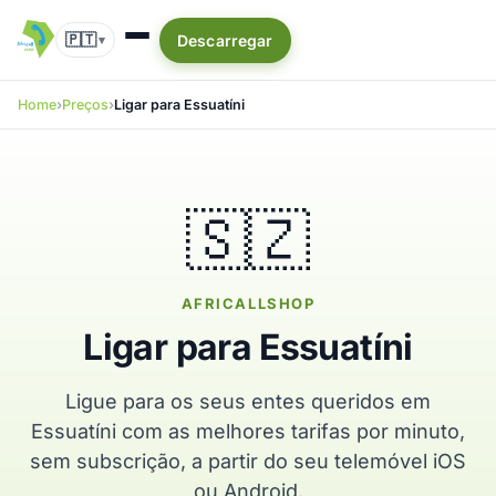
🇵🇹
Descarregar
▾
Home
Preços
Ligar para Essuatíni
🇸🇿
AFRICALLSHOP
Ligar para Essuatíni
Ligue para os seus entes queridos em
Essuatíni com as melhores tarifas por minuto,
sem subscrição, a partir do seu telemóvel iOS
ou Android.