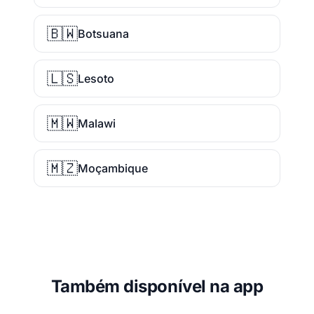
🇧🇼
Botsuana
🇱🇸
Lesoto
🇲🇼
Malawi
🇲🇿
Moçambique
Também disponível na app