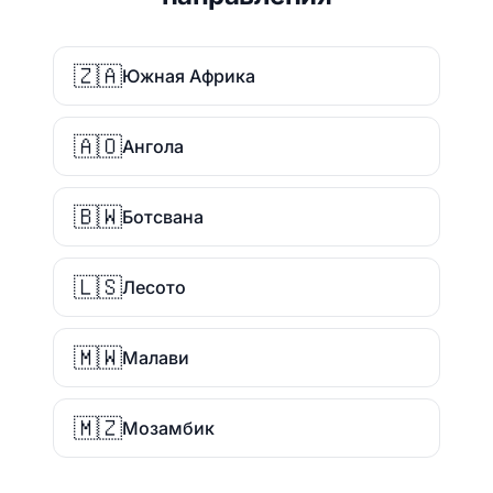
🇿🇦
Южная Африка
🇦🇴
Ангола
🇧🇼
Ботсвана
🇱🇸
Лесото
🇲🇼
Малави
🇲🇿
Мозамбик