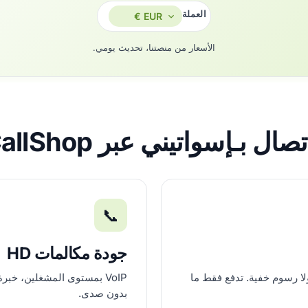
العملة
الأسعار من منصتنا، تحديث يومي.
ال بـإسواتيني عبر AfriCallShop؟
📞
جودة مكالمات HD
لا رسوم خفية. تدفع فقط ما
بدون صدى.