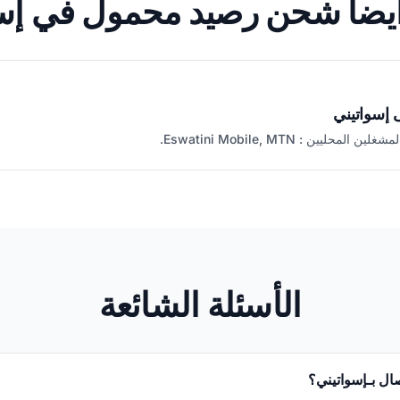
يضاً شحن رصيد محمول في إس
 إسواتيني
حليين : Eswatini Mobile, MTN.
الأسئلة الشائعة
صال بـإسواتيني؟