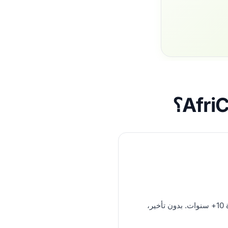
VoIP بمستوى المشغلين، خبرة 10+ سنوات. بدون تأخير،