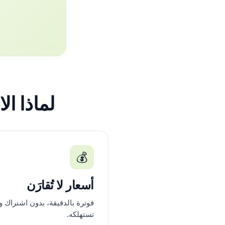
لماذا الاتص
💰
أسعار لا تُقارَن
فوترة بالدقيقة، بدون اشتراك و
تستهلكه.