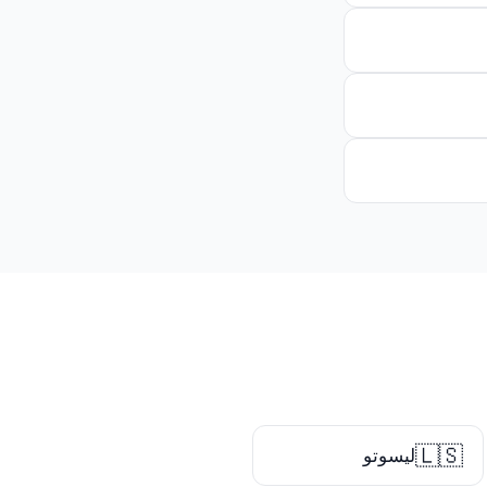
🇱🇸
ليسوتو