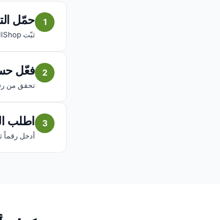
حمّل ال
1
ثبّت AfriCallShop مجاناً على iOS أو Android.
فعّل حس
2
تحقق من رقمك
اطلب ال
3
أدخل رقماً ث