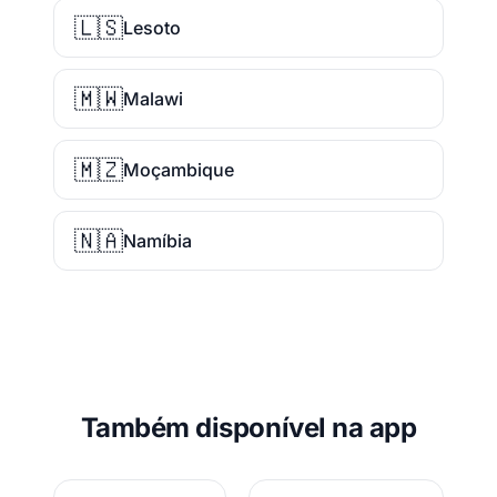
🇱🇸
Lesoto
🇲🇼
Malawi
🇲🇿
Moçambique
🇳🇦
Namíbia
Também disponível na app