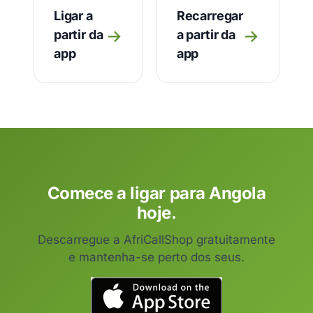
Ligar a
Recarregar
→
→
partir da
a partir da
app
app
Comece a ligar para Angola
hoje.
Descarregue a AfriCallShop gratuitamente
e mantenha-se perto dos seus.