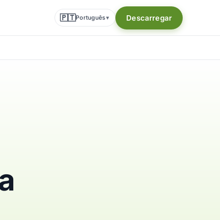
🇵🇹
Descarregar
Português
▾
a