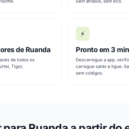
onsome.
Sem atrasos, sem eco.
⚡
dores de Ruanda
Pronto em 3 mi
ravés de todos os
Descarregue a app, verif
rtel, Tigo).
carregue saldo e ligue. S
sem códigos.
 para Ruanda a partir do 