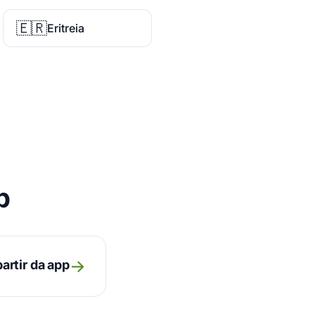
🇪🇷
Eritreia
p
→
artir da app