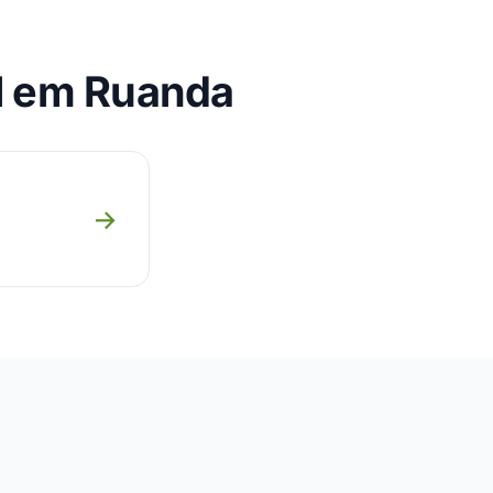
l em Ruanda
→