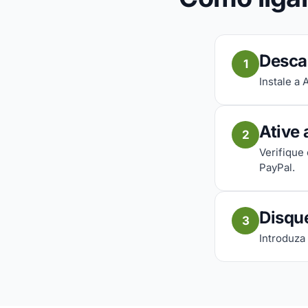
Desca
1
Instale a
Ative 
2
Verifique
PayPal.
Disqu
3
Introduza