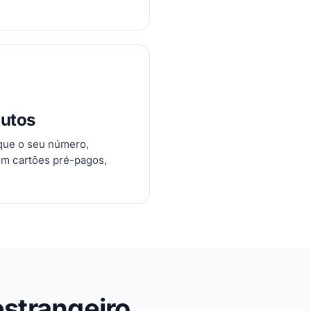
nutos
ique o seu número,
em cartões pré-pagos,
estrangeiro