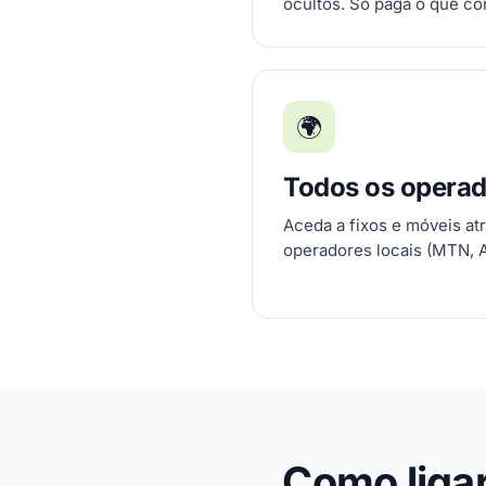
ocultos. Só paga o que c
🌍
Todos os opera
Aceda a fixos e móveis at
operadores locais (MTN, Ai
Como ligar