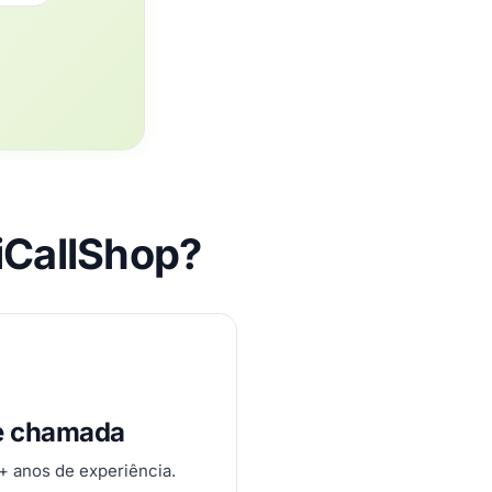
iCallShop?
e chamada
0+ anos de experiência.