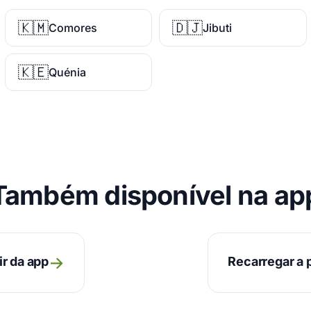
🇰🇲
🇩🇯
Comores
Jibuti
🇰🇪
Quénia
Também disponível na ap
→
ir da app
Recarregar a p