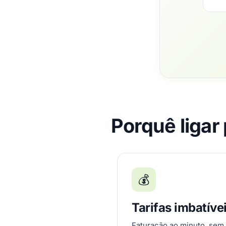
Porquê ligar
💰
Tarifas imbatíve
Faturação ao minuto, sem