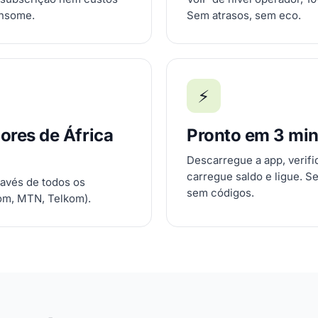
onsome.
Sem atrasos, sem eco.
⚡
ores de África
Pronto em 3 mi
Descarregue a app, verif
carregue saldo e ligue. S
ravés de todos os
sem códigos.
om, MTN, Telkom).