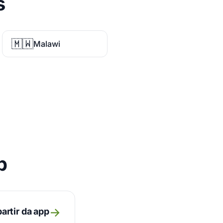
s
🇲🇼
Malawi
p
→
artir da app