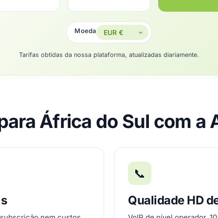
Moeda
Tarifas obtidas da nossa plataforma, atualizadas diariamente.
 para África do Sul com a 
📞
is
Qualidade HD d
 subscrição nem custos
VoIP de nível operador, 1