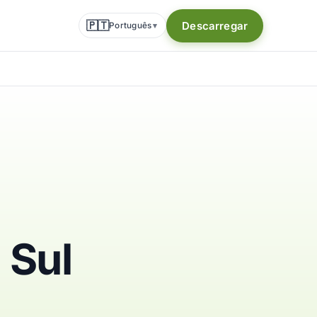
🇵🇹
Descarregar
Português
▾
 Sul