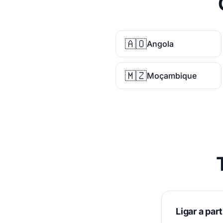
🇦🇴
Angola
🇲🇿
Moçambique
Ligar a part