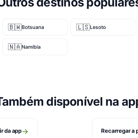
Outros destinos populare
🇧🇼
🇱🇸
Botsuana
Lesoto
🇳🇦
Namíbia
Também disponível na ap
→
ir da app
Recarregar a p