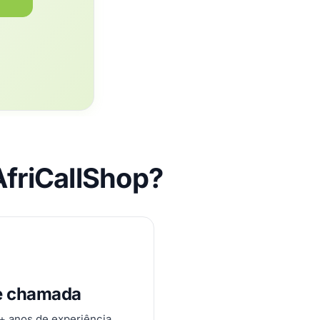
AfriCallShop?
e chamada
0+ anos de experiência.