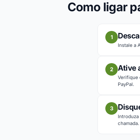
Como ligar pa
Desca
1
Instale a
Ative 
2
Verifique
PayPal.
Disqu
3
Introduza 
chamada.