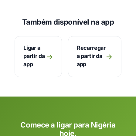
Também disponível na app
Ligar a
Recarregar
→
→
partir da
a partir da
app
app
Comece a ligar para Nigéria
hoje.