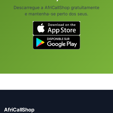
Descarregue a AfriCallShop gratuitamente
e mantenha-se perto dos seus.
AfriCallShop