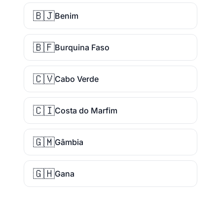
🇧🇯
Benim
🇧🇫
Burquina Faso
🇨🇻
Cabo Verde
🇨🇮
Costa do Marfim
🇬🇲
Gâmbia
🇬🇭
Gana