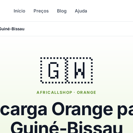
Início
Preços
Blog
Ajuda
Guiné-Bissau
🇬🇼
AFRICALLSHOP · ORANGE
carga Orange p
Guiné-Bissau