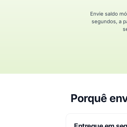
Envie saldo mó
segundos, a pa
s
Porquê env
Entregue em se