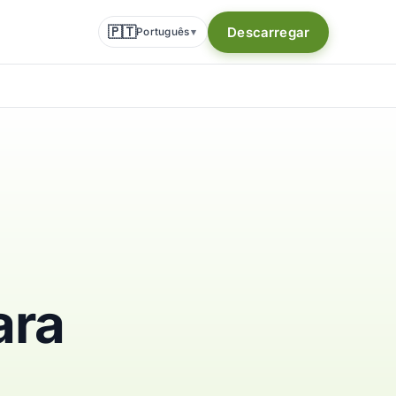
🇵🇹
Descarregar
Português
▾
ara