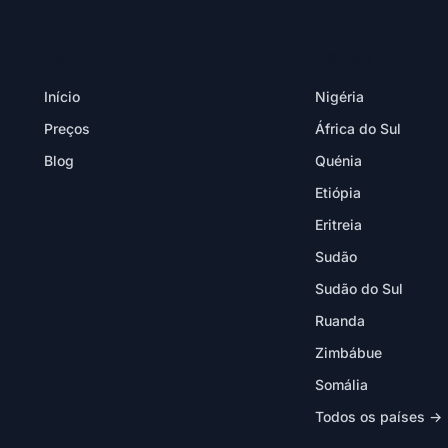
PRODUTO
DESTINOS
Início
Nigéria
Preços
África do Sul
Blog
Quénia
Etiópia
Eritreia
Sudão
Sudão do Sul
Ruanda
Zimbábue
Somália
Todos os países →