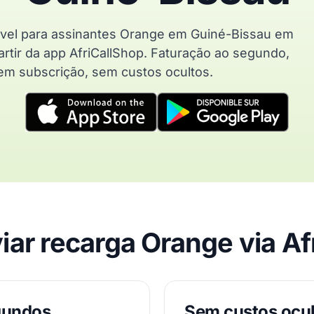
vel para assinantes Orange em Guiné-Bissau em
rtir da app AfriCallShop. Faturação ao segundo,
em subscrição, sem custos ocultos.
iar recarga Orange via Af
gundos
Sem custos ocu