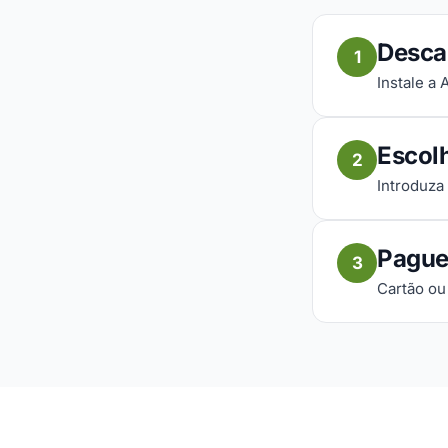
Desca
1
Instale a
Escol
2
Introduza
Pague
3
Cartão ou