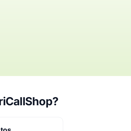
riCallShop?
ltos