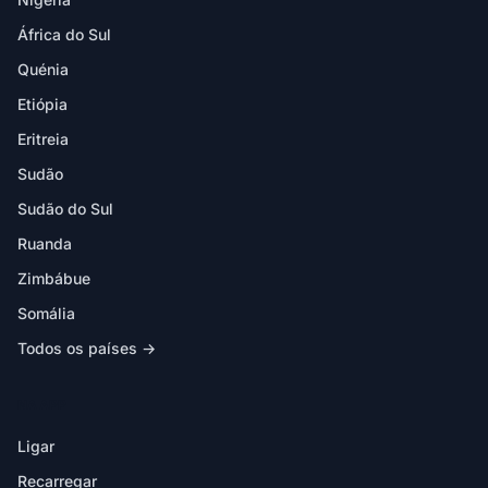
África do Sul
Quénia
Etiópia
Eritreia
Sudão
Sudão do Sul
Ruanda
Zimbábue
Somália
Todos os países →
NA APP
Ligar
Recarregar