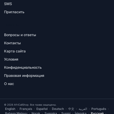
SMS
Пригласить
ПОМОЩЬ
Вопросы и ответы
Контакты
Карта сайта
Условия
Конфиденциальность
Правовая информация
О нас
© 2026 AfriCallShop. Все права защищены.
English
·
Français
·
Español
·
Deutsch
·
中文
·
العربية
·
Português
·
Bahasa Melayu
·
Norsk
·
Svenska
·
Suomi
·
Íslenska
·
Русский
·