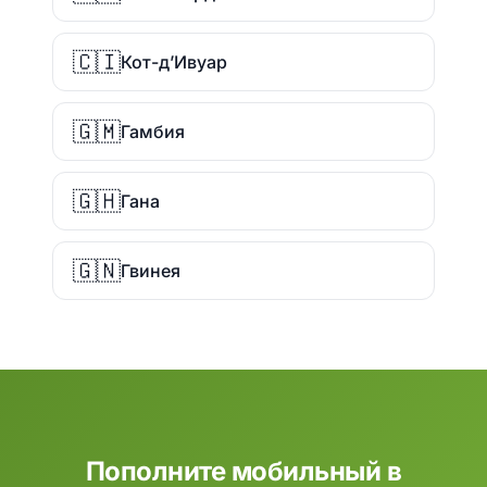
🇨🇮
Кот-д’Ивуар
🇬🇲
Гамбия
🇬🇭
Гана
🇬🇳
Гвинея
Пополните мобильный в