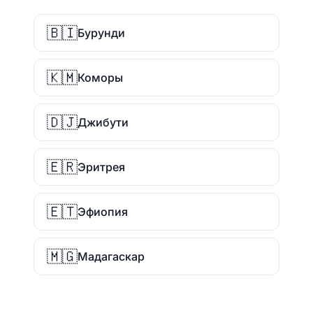
🇧🇮
Бурунди
🇰🇲
Коморы
🇩🇯
Джибути
🇪🇷
Эритрея
🇪🇹
Эфиопия
🇲🇬
Мадагаскар