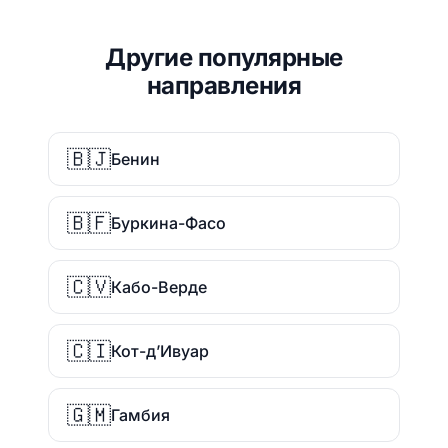
Другие популярные
направления
🇧🇯
Бенин
🇧🇫
Буркина-Фасо
🇨🇻
Кабо-Верде
🇨🇮
Кот-д’Ивуар
🇬🇲
Гамбия