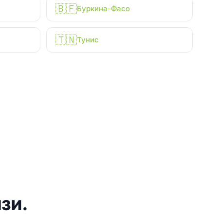
🇧🇫
Буркина-Фасо
🇹🇳
Тунис
зи.