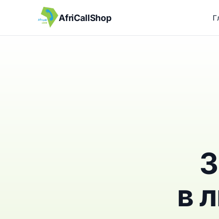
AfriCallShop
Г
З
в 