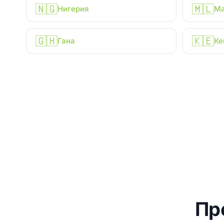
🇳🇬
🇲🇱
Нигерия
М
🇬🇭
🇰🇪
Гана
Ке
Пр