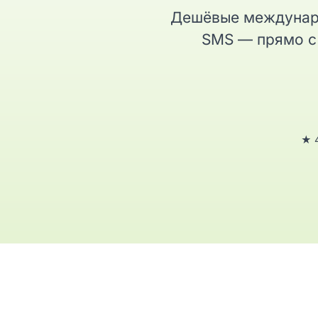
Дешёвые междунаро
SMS — прямо с 
★ 4