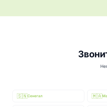
Звони
Не
🇸🇳
🇲🇦
Сенегал
Ма