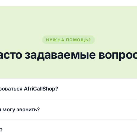
НУЖНА ПОМОЩЬ?
асто задаваемые вопро
зоваться AfriCallShop?
я могу звонить?
?