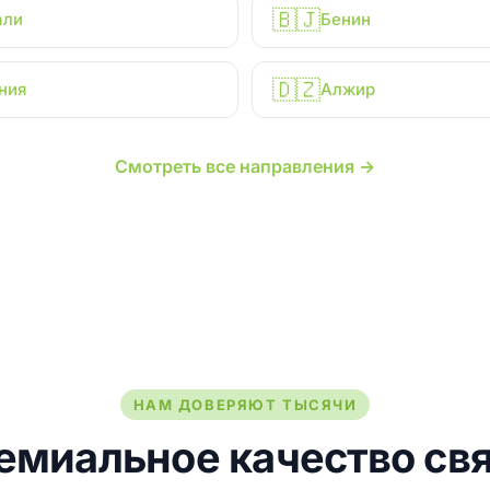
🇧🇯
али
Бенин
🇩🇿
ния
Алжир
Смотреть все направления →
НАМ ДОВЕРЯЮТ ТЫСЯЧИ
емиальное качество свя