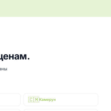
ценам.
аны
🇨🇲
Камерун