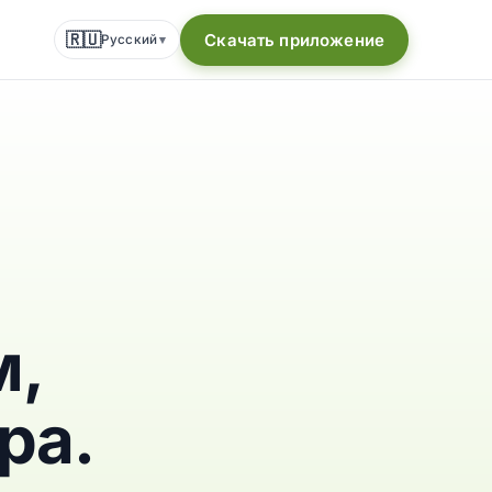
🇷🇺
Скачать приложение
Русский
▾
м,
ра.