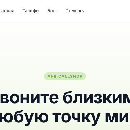
лавная
Тарифы
Блог
Помощь
AFRICALLSHOP
воните близки
любую точку ми